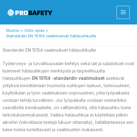
Siirry
sisältöön
Etusivu
Osto-opas
Standardin EN 15154 vaatimukset hätäsuihkuille
Standardin EN 15154 vaatimukset hätäsuihkuille
Työterveys- ja turvallisuusalan kehitys sekä lait ja säädökset ovat
lisänneet hätäsuihkujen merkitystä ja tarpeellisuutta.
Hätäsuihkujen
EN 15154 -standardin vaatimukset
asettavat
yrityksiä kiinnittämään huomiota suihkujen laatuun, toimivuuteen,
käyttöikään ja työn vaatimuksien sopivuuteen, jotta työpaikasta
voidaan tehdä turvallinen. Jos työpaikalla voidaan esimerkiksi
vaarallisille kemikaaleille, on välttämätöntä, että hätäsuihku toimii
tarkoituksenmukaisesti. Vaikka hätäsuihkua ei käytettäisi pitkiin
aikoihin (viikoittaisia testejä lukuun ottamatta), hätätilanteessa sen
tulee toimia luotettavasti ja vaatimusten mukaisesti.