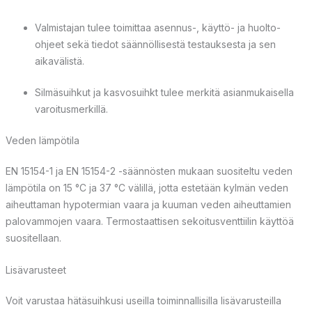
Valmistajan tulee toimittaa asennus-, käyttö- ja huolto-
ohjeet sekä tiedot säännöllisestä testauksesta ja sen
aikavälistä.
Silmäsuihkut ja kasvosuihkt tulee merkitä asianmukaisella
varoitusmerkillä.
Veden lämpötila
EN 15154-1 ja EN 15154-2 -säännösten mukaan suositeltu veden
lämpötila on
15 °C ja 37 °C
välillä, jotta
estetään kylmän veden
aiheuttaman hypotermian vaara ja kuuman veden aiheuttam
ien
palovammojen vaara.
Termostaattisen sekoitusventtiilin käyttöä
suositellaan.
Lisävarusteet
Voit varustaa hätäsuihkusi useilla toiminnallisilla lisävarusteilla