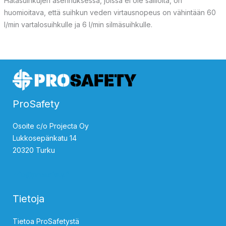
Hätäsuihkujen asennuksessa, joissa ei ole
säiliöitä
, on
huomioitava, että suihkun veden virtausnopeus on vähintään
60
l/min
vartalosuihkulle ja 6 l/min silmäsuihkulle
.
ProSafety
Osoite c/o Projecta Oy
Lukkosepänkatu 14
20320 Turku
info@prosafety.fi
Tietoja
Tietoa ProSafetystä