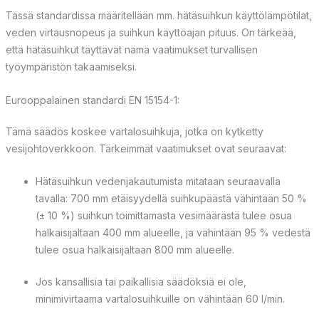
Tässä standardissa määritellään mm. hätäsuihkun käyttölämpötilat,
veden virtausnopeus ja suihkun käyttöajan pituus. On tärkeää,
että hätäsuihkut täyttävät nämä vaatimukset turvallisen
työympäristön takaamiseksi.
Eurooppalainen standardi EN 15154-1:
Tämä säädös koskee vartalosuihkuja, jotka on kytketty
vesijohtoverkkoon. Tärkeimmät vaatimukset ovat seuraavat:
Hätäsuihkun vedenjakautumista mitataan seuraavalla
tavalla: 700 mm etäisyydellä suihkupäästä vähintään 50 %
(± 10 %) suihkun toimittamasta vesimäärästä tulee osua
halkaisijaltaan 400 mm alueelle, ja vähintään 95 % vedestä
tulee osua halkaisijaltaan 800 mm alueelle.
Jos kansallisia tai paikallisia säädöksiä ei ole,
minimivirtaama vartalosuihkuille on vähintään 60 l/min.