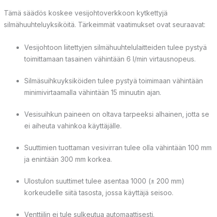
Tämä säädös koskee vesijohtoverkkoon kytkettyjä
silmähuuhteluyksiköitä. Tärkeimmät vaatimukset ovat seuraavat:
Vesijohtoon liitettyjen silmähuuhtelulaitteiden tulee pystyä
toimittamaan tasainen vähintään 6 l/min virtausnopeus.
Silmäsuihkuyksiköiden tulee pystyä toimimaan vähintään
minimivirtaamalla vähintään 15 minuutin ajan.
Vesisuihkun paineen on oltava tarpeeksi alhainen, jotta se
ei aiheuta vahinkoa käyttäjälle.
Suuttimien tuottaman vesivirran tulee olla vähintään 100 mm
ja enintään 300 mm korkea.
Ulostulon suuttimet tulee asentaa 1000 (± 200 mm)
korkeudelle siitä tasosta, jossa käyttäjä seisoo.
Venttiilin ei tule sulkeutua automaattisesti.