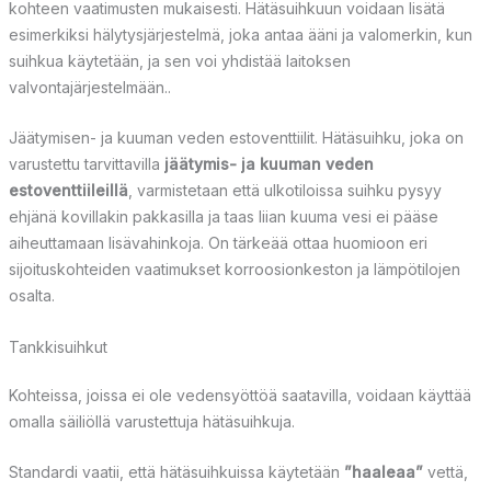
kohteen vaatimusten mukaisesti. Hätäsuihkuun voidaan lisätä
esimerkiksi hälytysjärjestelmä, joka antaa ääni ja valomerkin, kun
suihkua käytetään, ja sen voi yhdistää laitoksen
valvontajärjestelmään..
Jäätymisen- ja kuuman veden estoventtiilit. Hätäsuihku, joka on
varustettu tarvittavilla
jäätymis- ja kuuman veden
estoventtiileillä
, varmistetaan että ulkotiloissa suihku pysyy
ehjänä kovillakin pakkasilla ja taas liian kuuma vesi ei pääse
aiheuttamaan lisävahinkoja. On tärkeää ottaa huomioon eri
sijoituskohteiden vaatimukset korroosionkeston ja lämpötilojen
osalta.
Tankkisuihkut
Kohteissa, joissa ei ole vedensyöttöä saatavilla, voidaan käyttää
omalla säiliöllä varustettuja hätäsuihkuja.
Standardi vaatii, että hätäsuihkuissa käytetään
”haaleaa”
vettä,