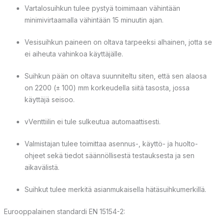
Vartalosuihkun tulee pystyä toimimaan vähintään
minimivirtaamalla vähintään 15 minuutin ajan.
Vesisuihkun paineen on oltava tarpeeksi alhainen, jotta se
ei aiheuta vahinkoa käyttäjälle.
Suihkun pään on oltava suunniteltu siten, että sen alaosa
on 2200 (± 100) mm korkeudella siitä tasosta, jossa
käyttäjä seisoo.
vVenttiilin ei tule sulkeutua automaattisesti.
Valmistajan tulee toimittaa asennus-, käyttö- ja huolto-
ohjeet sekä tiedot säännöllisestä testauksesta ja sen
aikavälistä.
Suihkut tulee merkitä asianmukaisella hätäsuihkumerkillä.
Eurooppalainen standardi EN 15154-2: