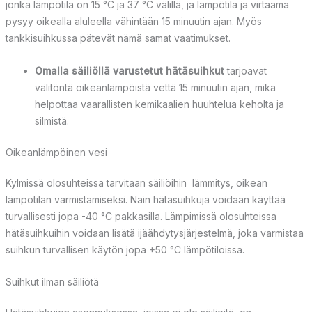
jonka lämpötila on 15 °C ja 37 °C välillä, ja lämpötila ja virtaama
pysyy oikealla aluleella vähintään 15 minuutin ajan. Myös
tankkisuihkussa pätevät nämä samat vaatimukset.
Omalla säiliöllä varustetut hätäsuihkut
tarjoavat
välitöntä oikeanlämpöistä vettä 15 minuutin ajan, mikä
helpottaa vaarallisten kemikaalien huuhtelua keholta ja
silmistä.
Oikeanlämpöinen vesi
Kylmissä
olosuhteissa
tarvitaan
säiliöihin
lämmitys
, oikean
lämpötilan varmistamiseksi
. Näin hätäsuihku
ja
voidaan käyttää
turvallisesti jopa -40 °C
pakkasilla
. Lämpimissä olosuhteissa
hätäsuihkuihin voidaan lisätä
ijäähdytysjärjestelmä
, joka varmistaa
suihkun turvallisen käytön jopa +50 °C lämpötiloissa.
Suihkut ilman säiliötä