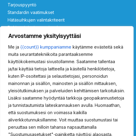
Tarjouspyyntö
Standardin vaatimukset
Hätäsuihkujen valintakriteerit
Rekisteri- ja tietosuojaseloste
Ota yhteyttä
Arvostamme yksityisyyttäsi
Me ja
{{count}} kumppaniamme
käytämme evästeitä sekä
Silmäsuihkut
muita seurantatekniikoita parantaaksemme
käyttökokemustasi sivustollamme. Saatamme tallentaa
ProSafety 15011000
ProSafety 15011500
ProSafety 15013000
ja/tai käyttää tietoja laitteella ja käsitellä henkilötietoja,
ProSafety 15013500
kuten IP-osoitettasi ja selaustietojasi, personoidun
Vartalosuihkut
mainonnan ja sisällön, mainosten ja sisällön mittauksen,
yleisötutkimuksen ja palveluiden kehittämisen tarkoituksiin.
ProSafety 15021000
ProSafety 15021500
Lisäksi saatamme hyödyntää tarkkoja geopaikannustietoja
ProSafety 15024000
ProSafety 15024020
ja tunnistautumista laiteskannauksen avulla. Huomaathan,
ProSafety 15024500
ProSafety 15024520
että suostumuksesi on voimassa kaikilla
aliverkkotunnuksillamme. Voit muuttaa suostumustasi tai
Hätäsuihkut ulkokäyttöön
peruuttaa sen milloin tahansa napsauttamalla
"Suostumusasetukset"-painiketta näyttösi alaosasta.