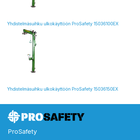
Yhdistelmäsuihku ulkokäyttöön ProSafety 15036100EX
Yhdistelmäsuihku ulkokäyttöön ProSafety 15036150EX
ProSafety