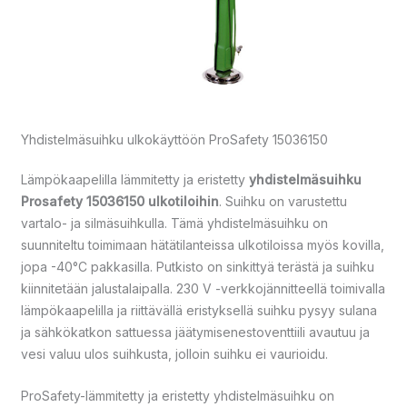
Yhdistelmäsuihku ulkokäyttöön ProSafety 15036150
Lämpökaapelilla lämmitetty ja eristetty
yhdistelmäsuihku
Prosafety 15036150 ulkotiloihin
. Suihku on varustettu
vartalo- ja silmäsuihkulla. Tämä yhdistelmäsuihku on
suunniteltu toimimaan hätätilanteissa ulkotiloissa myös kovilla,
jopa -40°C pakkasilla. Putkisto on sinkittyä terästä ja suihku
kiinnitetään jalustalaipalla. 230 V -verkkojännitteellä toimivalla
lämpökaapelilla ja riittävällä eristyksellä suihku pysyy sulana
ja sähkökatkon sattuessa jäätymisenestoventtiili avautuu ja
vesi valuu ulos suihkusta, jolloin suihku ei vaurioidu.
ProSafety-lämmitetty ja eristetty yhdistelmäsuihku on