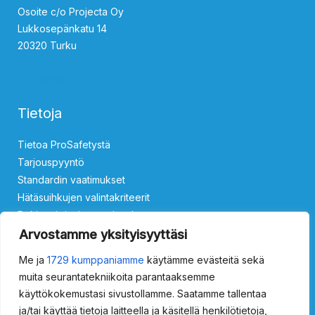
Osoite c/o Projecta Oy
Lukkosepänkatu 14
20320 Turku
info@prosafety.fi
Tietoja
Tietoa ProSafetystä
Tarjouspyyntö
Standardin vaatimukset
Hätäsuihkujen valintakriteerit
Rekisteri- ja tietosuojaseloste
Ota yhteyttä
Arvostamme yksityisyyttäsi
Me ja
1729 kumppaniamme
käytämme evästeitä sekä
Silmäsuihkut
muita seurantatekniikoita parantaaksemme
käyttökokemustasi sivustollamme. Saatamme tallentaa
ProSafety 15011000
ProSafety 15011500
ProSafety 15013000
ja/tai käyttää tietoja laitteella ja käsitellä henkilötietoja,
ProSafety 15013500