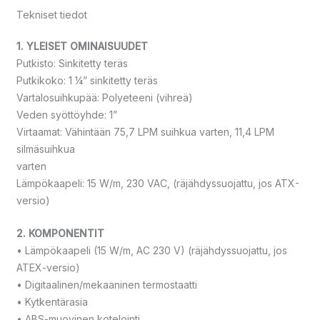
Tekniset tiedot
1. YLEISET OMINAISUUDET
Putkisto: Sinkitetty teräs
Putkikoko: 1 ¼” sinkitetty teräs
Vartalosuihkupää: Polyeteeni (vihreä)
Veden syöttöyhde: 1”
Virtaamat: Vähintään 75,7 LPM suihkua varten, 11,4 LPM
silmäsuihkua
varten
Lämpökaapeli: 15 W/m, 230 VAC, (räjähdyssuojattu, jos ATX-
versio)
2. KOMPONENTIT
• Lämpökaapeli (15 W/m, AC 230 V) (räjähdyssuojattu, jos
ATEX-versio)
• Digitaalinen/mekaaninen termostaatti
• Kytkentärasia
• ABS-muovinen kotelointi