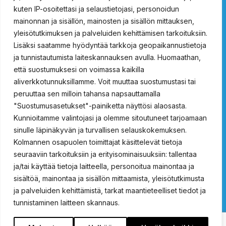
kuten IP-osoitettasi ja selaustietojasi, personoidun
Vartalosuihkut
mainonnan ja sisällön, mainosten ja sisällön mittauksen,
yleisötutkimuksen ja palveluiden kehittämisen tarkoituksiin.
ProSafety 15021000
ProSafety 15021500
Lisäksi saatamme hyödyntää tarkkoja geopaikannustietoja
ProSafety 15024000
ProSafety 15024020
ja tunnistautumista laiteskannauksen avulla. Huomaathan,
ProSafety 15024500
ProSafety 15024520
että suostumuksesi on voimassa kaikilla
aliverkkotunnuksillamme. Voit muuttaa suostumustasi tai
Hätäsuihkut ulkokäyttöön
peruuttaa sen milloin tahansa napsauttamalla
"Suostumusasetukset"-painiketta näyttösi alaosasta.
Prosafety 15036150
ProSafety 15036100
Kunnioitamme valintojasi ja olemme sitoutuneet tarjoamaan
ProSafety 15036100EX
ProSafety 15036150EX
sinulle läpinäkyvän ja turvallisen selauskokemuksen.
Kolmannen osapuolen toimittajat käsittelevät tietoja
Yhdistelmäsuihkut
seuraaviin tarkoituksiin ja erityisominaisuuksiin: tallentaa
ja/tai käyttää tietoja laitteella, personoitua mainontaa ja
ProSafety 15031000
ProSafety 15031500
ProSafety 15032000
sisältöä, mainontaa ja sisällön mittaamista, yleisötutkimusta
ProSafety 15032500
ProSafety 15034000
ja palveluiden kehittämistä, tarkat maantieteelliset tiedot ja
ProSafety 15034500
tunnistaminen laitteen skannaus.