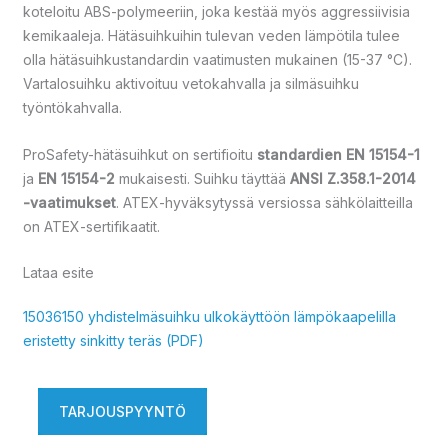
koteloitu ABS-polymeeriin, joka kestää myös aggressiivisia
kemikaaleja. Hätäsuihkuihin tulevan veden lämpötila tulee
olla hätäsuihkustandardin vaatimusten mukainen (15-37 °C).
Vartalosuihku aktivoituu vetokahvalla ja silmäsuihku
työntökahvalla.
ProSafety-hätäsuihkut on sertifioitu
standardien EN 15154-1
ja
EN 15154-2
mukaisesti. Suihku täyttää
ANSI Z.358.1-2014
-vaatimukset
. ATEX-hyväksytyssä versiossa sähkölaitteilla
on ATEX-sertifikaatit.
Lataa esite
15036150 yhdistelmäsuihku ulkokäyttöön lämpökaapelilla
eristetty sinkitty teräs (PDF)
TARJOUSPYYNTÖ