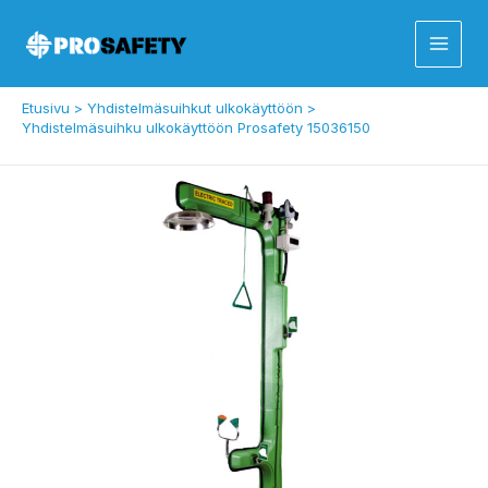
Siirry
sisältöön
Etusivu
Yhdistelmäsuihkut ulkokäyttöön
Yhdistelmäsuihku ulkokäyttöön Prosafety 15036150