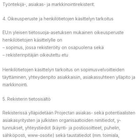
Työntekijä-, asiakas- ja markkinointirekisterit.
4. Oikeusperuste ja henkilötietojen käsittelyn tarkoitus
EU:n yleisen tietosuoja-asetuksen mukainen oikeusperuste
henkilötietojen käsittelylle on
– sopimus, jossa rekisteröity on osapuolena sekä
– rekisterinpitäjän oikeutettu etu
Henkilötietojen käsittelyn tarkoitus on sopimusvelvoitteiden
täyttäminen, yhteydenpito asiakkaisiin, asiakassuhteen ylläpito ja
markkinointi.
5. Rekisterin tietosisältö
Rekisterissä ylläpidetään Projectan asiakas- sekä potentiaalisten
asiakasyritysten ja julkisten organisaatioiden nimitiedot, y-
tunnukset, yhteystiedot (käynti- ja postiosoitteet, puhelin,
sähköposti, www-osoite) sekä taustatiedot (mm. toimiala,