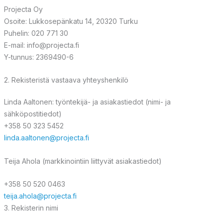
Projecta Oy
Osoite: Lukkosepänkatu 14, 20320 Turku
Puhelin: 020 771 30
E-mail:
info@projecta.fi
Y-tunnus: 2369490-6
2. Rekisteristä vastaava yhteyshenkilö
Linda Aaltonen: työntekijä- ja asiakastiedot (nimi- ja
sähköpostitiedot)
+358 50 323 5452
linda.aaltonen@projecta.fi
Teija Ahola (markkinointiin liittyvät asiakastiedot)
+358 50 520 0463
teija.ahola@projecta.fi
3. Rekisterin nimi