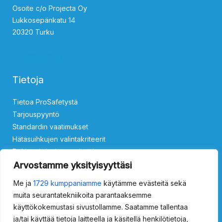
Osoite c/o Projecta Oy
Lukkosepänkatu 14
20320 Turku
info@prosafety.fi
Tietoja
Tietoa ProSafetystä
Tarjouspyyntö
Standardin vaatimukset
Hätäsuihkujen valintakriteerit
Rekisteri- ja tietosuojaseloste
Ota yhteyttä
Arvostamme yksityisyyttäsi
Me ja
1729 kumppaniamme
käytämme evästeitä sekä
Silmäsuihkut
muita seurantatekniikoita parantaaksemme
käyttökokemustasi sivustollamme. Saatamme tallentaa
ProSafety 15011000
ProSafety 15011500
ProSafety 15013000
ja/tai käyttää tietoja laitteella ja käsitellä henkilötietoja,
ProSafety 15013500