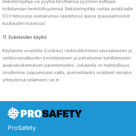
Rekisterinpitäjä voi pyytää tarvittaessa pyynnön esittäjää
todistamaan henkilöllisyytensä. Rekisterinpitäjä vastaa asiakkaalle
EU:n tietosuoja-asetuksessa säädetyssä ajassa (pääsääntöisesti
kuukauden kuluessa).
11. Evästeiden käyttö
Käytämme evästeitä (cookies) verkkoliikenteen seuraamiseen ja
verkkovierailijoiden tunnistamiseen ja palvelumme kehittämiseen
asiakaskokemuksen parantamiseksi. Jokaisella on mahdollisuus
sivuillemme saapuessaan valita, asennetaanko evästeet vierailun
yhteydessä selaimeen vai ei.
ProSafety