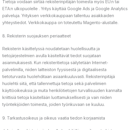
Tietoja voidaan siirtää rekisterinpitäjän toimesta myös EU:n tai
ETA:n ulkopuolelle . Yritys käyttää Google Ads ja Google Analytics
palveluja. Yrityksen verkkokauppaan tallentuu asiakkaiden
yhteystiedot. Verkkokauppa on toteutettu Magento-alustalle.
8. Rekisterin suojauksen periaatteet
Rekisterin käsittelyssä noudatetaan huolellisuutta ja
tietojärjestelmien avulla käsiteltävät tiedot suojataan
asianmukaisesti. Kun rekisteritietoja säilytetään Internet-
palvelimilla, niiden laitteiston fyysisestä ja digitaalisesta
tietoturvasta huolehditaan asiaankuuluvasti. Rekisterinpitäjä
huolehtii siitä, että tallennettuja tietoja sekä palvelimien
käyttöoikeuksia ja muita henkilötietojen turvallisuuden kannalta
kriittisiä tietoja käsitellään luottamuksellisesti ja vain niiden
työntekijöiden toimesta, joiden työnkuvaan se kuuluu.
9. Tarkastusoikeus ja oikeus vaatia tiedon korjaamista