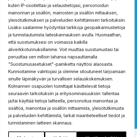
kuten IP-osoitettasi ja selaustietojasi, personoidun
Vartalosuihkut
mainonnan ja sisällön, mainosten ja sisällön mittauksen,
yleisötutkimuksen ja palveluiden kehittämisen tarkoituksiin.
ProSafety 15021000
ProSafety 15021500
Lisäksi saatamme hyödyntää tarkkoja geopaikannustietoja
ProSafety 15024000
ProSafety 15024020
ja tunnistautumista laiteskannauksen avulla. Huomaathan,
ProSafety 15024500
ProSafety 15024520
että suostumuksesi on voimassa kaikilla
aliverkkotunnuksillamme. Voit muuttaa suostumustasi tai
Hätäsuihkut ulkokäyttöön
peruuttaa sen milloin tahansa napsauttamalla
"Suostumusasetukset"-painiketta näyttösi alaosasta.
Prosafety 15036150
ProSafety 15036100
Kunnioitamme valintojasi ja olemme sitoutuneet tarjoamaan
ProSafety 15036100EX
ProSafety 15036150EX
sinulle läpinäkyvän ja turvallisen selauskokemuksen.
Kolmannen osapuolen toimittajat käsittelevät tietoja
Yhdistelmäsuihkut
seuraaviin tarkoituksiin ja erityisominaisuuksiin: tallentaa
ja/tai käyttää tietoja laitteella, personoitua mainontaa ja
ProSafety 15031000
ProSafety 15031500
ProSafety 15032000
sisältöä, mainontaa ja sisällön mittaamista, yleisötutkimusta
ProSafety 15032500
ProSafety 15034000
ja palveluiden kehittämistä, tarkat maantieteelliset tiedot ja
ProSafety 15034500
tunnistaminen laitteen skannaus.