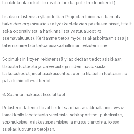
henkilökuntaluokat, liikevaihtoluokka ja it-struktuuritiedot).
Lisäksi rekisterissä ylläpidetään Projectan toiminnan kannalta
tärkeiden organisaatioissa työskentelevien päättäjien nimet, tittelit
sekä operatiiviset ja hankinnalliset vastuualueet (ts.
asemavaltuutus). Keräämme tietoa myös asiakaskohtaamisissa ja
tallennamme tätä tietoa asiakashallinnan rekisteriimme.
Sopimuksiin liittyen rekisterissä ylläpidetään tiedot asiakkaan
tilatuista tuotteista ja palveluista ja niiden muutoksista,
laskutustiedot, muut asiakassuhteeseen ja tilattuihin tuotteisiin ja
palveluihin liittyvät tiedot.
6. Säännönmukaiset tietolähteet
Rekisteriin tallennettavat tiedot saadaan asiakkaalta mm. www-
lomakkeilla lähetetyistä viesteistä, sähköpostitse, puhelimitse,
sopimuksista, asiakastapaamisista ja muista tilanteista, joissa
asiakas luovuttaa tietojaan.