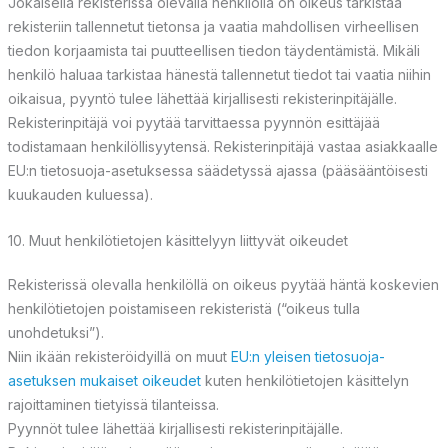
Jokaisella rekisterissä olevalla henkilöllä on oikeus tarkistaa
rekisteriin tallennetut tietonsa ja vaatia mahdollisen virheellisen
tiedon korjaamista tai puutteellisen tiedon täydentämistä. Mikäli
henkilö haluaa tarkistaa hänestä tallennetut tiedot tai vaatia niihin
oikaisua, pyyntö tulee lähettää kirjallisesti rekisterinpitäjälle.
Rekisterinpitäjä voi pyytää tarvittaessa pyynnön esittäjää
todistamaan henkilöllisyytensä. Rekisterinpitäjä vastaa asiakkaalle
EU:n tietosuoja-asetuksessa säädetyssä ajassa (pääsääntöisesti
kuukauden kuluessa).
10. Muut henkilötietojen käsittelyyn liittyvät oikeudet
Rekisterissä olevalla henkilöllä on oikeus pyytää häntä koskevien
henkilötietojen poistamiseen rekisteristä (“oikeus tulla
unohdetuksi”).
Niin ikään rekisteröidyillä on muut
EU:n yleisen tietosuoja-
asetuksen mukaiset oikeudet
kuten henkilötietojen käsittelyn
rajoittaminen tietyissä tilanteissa.
Pyynnöt tulee lähettää kirjallisesti rekisterinpitäjälle.