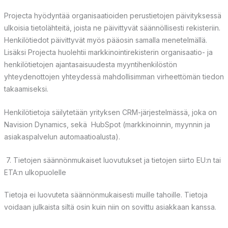
Projecta hyödyntää organisaatioiden perustietojen päivityksessä
ulkoisia tietolähteitä, joista ne päivittyvät säännöllisesti rekisteriin.
Henkilötiedot päivittyvät myös pääosin samalla menetelmällä.
Lisäksi Projecta huolehtii markkinointirekisterin organisaatio- ja
henkilötietojen ajantasaisuudesta myyntihenkilöstön
yhteydenottojen yhteydessä mahdollisimman virheettömän tiedon
takaamiseksi.
Henkilötietoja säilytetään yrityksen CRM-järjestelmässä, joka on
Navision Dynamics, sekä HubSpot (markkinoinnin, myynnin ja
asiakaspalvelun automaatioalusta).
7. Tietojen säännönmukaiset luovutukset ja tietojen siirto EU:n tai
ETA:n ulkopuolelle
Tietoja ei luovuteta säännönmukaisesti muille tahoille. Tietoja
voidaan julkaista siltä osin kuin niin on sovittu asiakkaan kanssa.