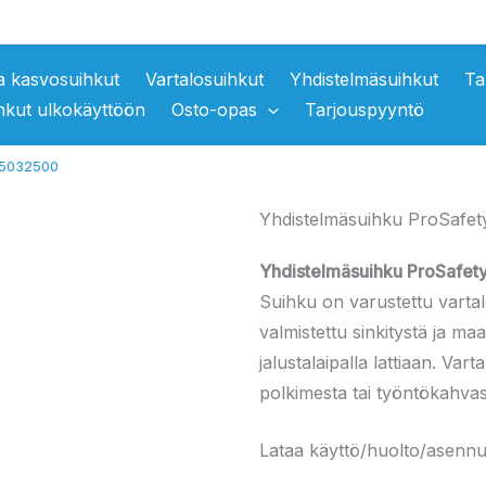
ja kasvosuihkut
Vartalosuihkut
Yhdistelmäsuihkut
Ta
hkut ulkokäyttöön
Osto-opas
Tarjouspyyntö
15032500
Yhdistelmäsuihku ProSafet
Yhdistelmäsuihku ProSafe
Suihku on varustettu vartal
valmistettu sinkitystä ja ma
jalustalaipalla lattiaan. Va
polkimesta tai työntökahvas
Lataa käyttö/huolto/asenn