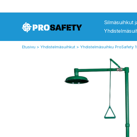
Siirry
sisältöön
Silmäsuihkut 
Yhdistelmäsui
Etusivu
Yhdistelmäsuihkut
Yhdistelmäsuihku ProSafety 