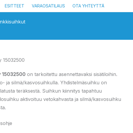
ESITTEET
VARAOSATILAUS
OTA YHTEYTTÄ
nkkisuihkut
y 15032500
ty 15032500
on tarkoitettu asennettavaksi sisätiloihin.
o- ja silmä/kasvosuihkulla. Yhdistelmäsuihku on
alatusta teräksestä. Suihkun kiinnitys tapahtuu
rtalosuihku aktivoituu vetokahvasta ja silmä/kasvosuihku
ta.
usohje