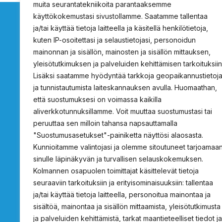
muita seurantatekniikoita parantaaksemme
käyttökokemustasi sivustollamme. Saatamme tallentaa
ja/tai käyttää tietoja laitteella ja käsitellä henkilötietoja,
kuten IP-osoitettasi ja selaustietojasi, personoidun
mainonnan ja sisällön, mainosten ja sisällön mittauksen,
ProSafety
Tietoja
yleisötutkimuksen ja palveluiden kehittämisen tarkoituksiin
Lisäksi saatamme hyödyntää tarkkoja geopaikannustietoj
Osoite c/o Projecta Oy
Tietoa ProSafetys
ja tunnistautumista laiteskannauksen avulla. Huomaathan,
Lukkosepänkatu 14
Tarjouspyyntö
että suostumuksesi on voimassa kaikilla
20320 Turku
Standardin vaati
aliverkkotunnuksillamme. Voit muuttaa suostumustasi tai
peruuttaa sen milloin tahansa napsauttamalla
Hätäsuihkujen vali
"Suostumusasetukset"-painiketta näyttösi alaosasta.
info@prosafety.fi
Rekisteri- ja tieto
Kunnioitamme valintojasi ja olemme sitoutuneet tarjoamaa
Ota yhteyttä
sinulle läpinäkyvän ja turvallisen selauskokemuksen.
Kolmannen osapuolen toimittajat käsittelevät tietoja
seuraaviin tarkoituksiin ja erityisominaisuuksiin: tallentaa
ja/tai käyttää tietoja laitteella, personoitua mainontaa ja
sisältöä, mainontaa ja sisällön mittaamista, yleisötutkimusta
ja palveluiden kehittämistä, tarkat maantieteelliset tiedot ja