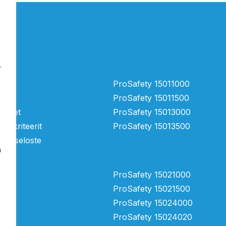
Silmäsuihkut
.
a
tä
ProSafety 15011000
ProSafety 15011500
mukset
ProSafety 15013000
ntakriteerit
ProSafety 15013500
suojaseloste
Vartalosuihkut
n
ProSafety 15021000
ProSafety 15021500
ProSafety 15024000
ProSafety 15024020