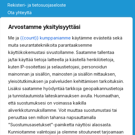
Rekisteri- ja tietosuojaseloste
Ota yhteyttä
Silmäsuihkut
Arvostamme yksityisyyttäsi
Me ja
{{count}} kumppaniamme
käytämme evästeitä sekä
ProSafety 15011000
ProSafety 15011500
ProSafety 15013000
muita seurantatekniikoita parantaaksemme
ProSafety 15013500
käyttökokemustasi sivustollamme. Saatamme tallentaa
ja/tai käyttää tietoja laitteella ja käsitellä henkilötietoja,
Vartalosuihkut
kuten IP-osoitettasi ja selaustietojasi, personoidun
mainonnan ja sisällön, mainosten ja sisällön mittauksen,
ProSafety 15021000
ProSafety 15021500
yleisötutkimuksen ja palveluiden kehittämisen tarkoituksiin.
ProSafety 15024000
ProSafety 15024020
Lisäksi saatamme hyödyntää tarkkoja geopaikannustietoja
ProSafety 15024500
ProSafety 15024520
ja tunnistautumista laiteskannauksen avulla. Huomaathan,
Hätäsuihkut ulkokäyttöön
että suostumuksesi on voimassa kaikilla
aliverkkotunnuksillamme. Voit muuttaa suostumustasi tai
Prosafety 15036150
ProSafety 15036100
peruuttaa sen milloin tahansa napsauttamalla
ProSafety 15036100EX
ProSafety 15036150EX
"Suostumusasetukset"-painiketta näyttösi alaosasta.
Kunnioitamme valintojasi ja olemme sitoutuneet tarjoamaan