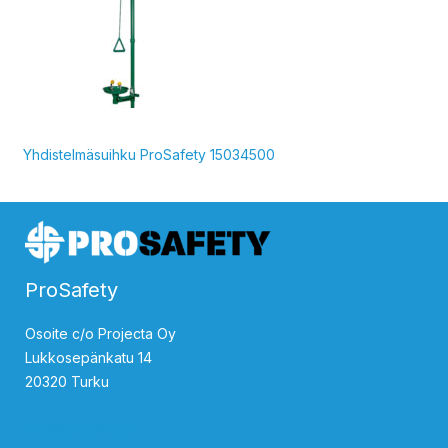
Yhdistelmäsuihku ProSafety 15034500
ProSafety
Osoite c/o Projecta Oy
Lukkosepänkatu 14
20320 Turku
info@prosafety.fi