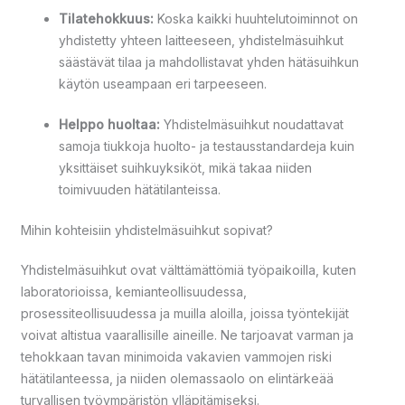
Tilatehokkuus:
Koska kaikki huuhtelutoiminnot on
yhdistetty yhteen laitteeseen, yhdistelmäsuihkut
säästävät tilaa ja mahdollistavat yhden hätäsuihkun
käytön useampaan eri tarpeeseen.
Helppo huoltaa:
Yhdistelmäsuihkut noudattavat
samoja tiukkoja huolto- ja testausstandardeja kuin
yksittäiset suihkuyksiköt, mikä takaa niiden
toimivuuden hätätilanteissa.
Mihin kohteisiin yhdistelmäsuihkut sopivat?
Yhdistelmäsuihkut ovat välttämättömiä työpaikoilla, kuten
laboratorioissa, kemianteollisuudessa,
prosessiteollisuudessa ja muilla aloilla, joissa työntekijät
voivat altistua vaarallisille aineille. Ne tarjoavat varman ja
tehokkaan tavan minimoida vakavien vammojen riski
hätätilanteessa, ja niiden olemassaolo on elintärkeää
turvallisen työympäristön ylläpitämiseksi.