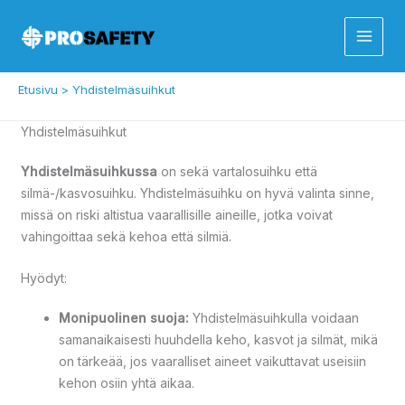
Siirry
sisältöön
Etusivu
Yhdistelmäsuihkut
Yhdistelmäsuihkut
Yhdistelmäsuihkussa
on sekä vartalosuihku että
silmä-/kasvosuihku.
Yhdistelmäsuihku
on hyvä valinta
sinne,
missä on riski altistua vaarallisille aineille, jotka voivat
vahingoittaa sekä kehoa että silmiä.
Hyödyt:
Monipuolinen suoja:
Yhdistelmäsuihkulla voidaan
samanaikaisesti huuhdella keho, kasvot ja silmät, mikä
on tärkeää, jos vaaralliset aineet vaikuttavat useisiin
kehon osiin yhtä aikaa.