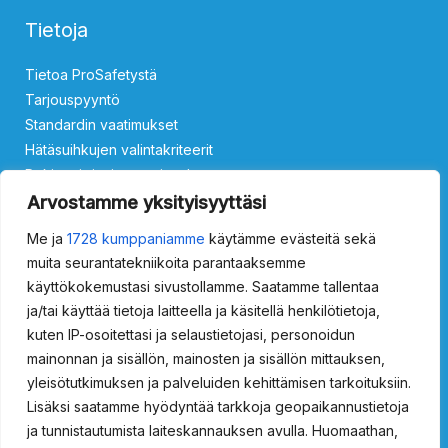
Tietoja
Tietoa ProSafetystä
Tarjouspyyntö
Standardin vaatimukset
Hätäsuihkujen valintakriteerit
Rekisteri- ja tietosuojaseloste
Ota yhteyttä
Arvostamme yksityisyyttäsi
Me ja
1728 kumppaniamme
käytämme evästeitä sekä
Silmäsuihkut
muita seurantatekniikoita parantaaksemme
käyttökokemustasi sivustollamme. Saatamme tallentaa
ProSafety 15011000
ProSafety 15011500
ProSafety 15013000
ja/tai käyttää tietoja laitteella ja käsitellä henkilötietoja,
ProSafety 15013500
kuten IP-osoitettasi ja selaustietojasi, personoidun
Vartalosuihkut
mainonnan ja sisällön, mainosten ja sisällön mittauksen,
yleisötutkimuksen ja palveluiden kehittämisen tarkoituksiin.
ProSafety 15021000
ProSafety 15021500
Lisäksi saatamme hyödyntää tarkkoja geopaikannustietoja
ProSafety 15024000
ProSafety 15024020
ja tunnistautumista laiteskannauksen avulla. Huomaathan,