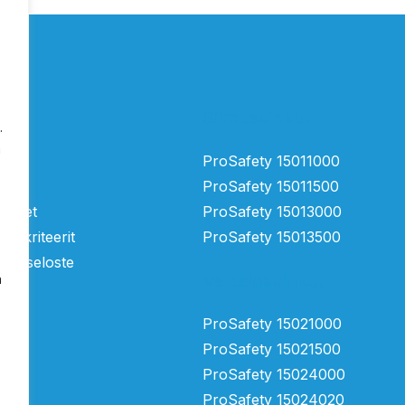
Silmäsuihkut
.
a
tä
ProSafety 15011000
ProSafety 15011500
mukset
ProSafety 15013000
ntakriteerit
ProSafety 15013500
suojaseloste
Vartalosuihkut
n
ProSafety 15021000
ProSafety 15021500
ProSafety 15024000
ProSafety 15024020