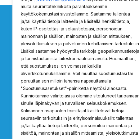
muita seurantatekniikoita parantaaksemme
käyttökokemustasi sivustollamme. Saatamme tallentaa
ja/tai käyttää tietoja laitteella ja käsitellä henkilötietoja,
kuten IP-osoitettasi ja selaustietojasi, personoidun
mainonnan ja sisällön, mainosten ja sisällön mittauksen,
ProSafety
Tietoja
yleisötutkimuksen ja palveluiden kehittämisen tarkoituksiin
Lisäksi saatamme hyödyntää tarkkoja geopaikannustietoj
Osoite c/o Projecta Oy
Tietoa ProSafetys
ja tunnistautumista laiteskannauksen avulla. Huomaathan,
Lukkosepänkatu 14
Tarjouspyyntö
että suostumuksesi on voimassa kaikilla
20320 Turku
Standardin vaati
aliverkkotunnuksillamme. Voit muuttaa suostumustasi tai
peruuttaa sen milloin tahansa napsauttamalla
Hätäsuihkujen vali
"Suostumusasetukset"-painiketta näyttösi alaosasta.
info@prosafety.fi
Rekisteri- ja tieto
Kunnioitamme valintojasi ja olemme sitoutuneet tarjoamaa
Ota yhteyttä
sinulle läpinäkyvän ja turvallisen selauskokemuksen.
Kolmannen osapuolen toimittajat käsittelevät tietoja
seuraaviin tarkoituksiin ja erityisominaisuuksiin: tallentaa
ja/tai käyttää tietoja laitteella, personoitua mainontaa ja
sisältöä, mainontaa ja sisällön mittaamista, yleisötutkimusta