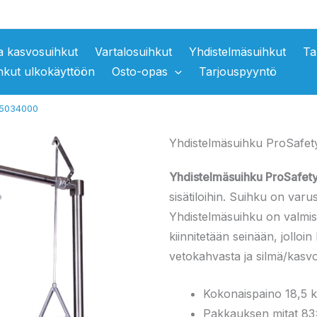
ja kasvosuihkut
Vartalosuihkut
Yhdistelmäsuihkut
Ta
hkut ulkokäyttöön
Osto-opas
Tarjouspyyntö
15034000
Yhdistelmäsuihku ProSafe
Yhdistelmäsuihku ProSafe
sisätiloihin. Suihku on varu
Yhdistelmäsuihku
on valmis
kiinnitetään seinään, jolloin 
vetokahvasta ja silmä/kasv
Kokonaispaino 18,5 
Pakkauksen mitat 8