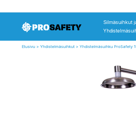
Siirry
sisältöön
Silmäsuihkut 
Yhdistelmäsui
Etusivu
Yhdistelmäsuihkut
Yhdistelmäsuihku ProSafety 