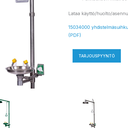
Lataa käyttö/huolto/asenn
15034000 yhdistelmäsuihku 
(PDF)
TARJOUSPYYNTÖ