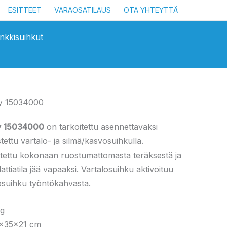
ESITTEET
VARAOSATILAUS
OTA YHTEYTTÄ
nkkisuihkut
ty 15034000
ty 15034000
on tarkoitettu asennettavaksi
stettu vartalo- ja silmä/kasvosuihkulla.
tettu kokonaan ruostumattomasta teräksestä ja
lattiatila jää vapaaksi.
Vartalosuihku aktivoituu
osuihku työntökahvasta.
kg
3x35x21 cm