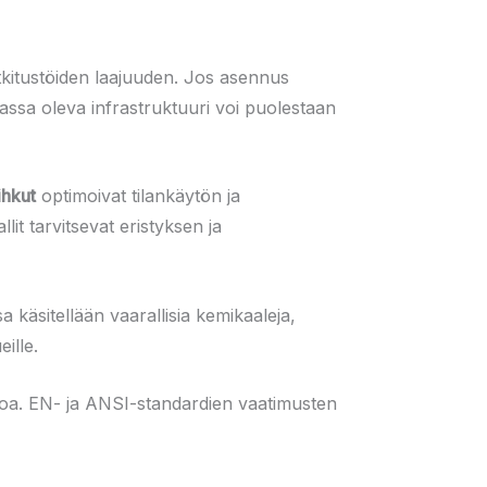
utkitustöiden laajuuden. Jos asennus
ssa oleva infrastruktuuri voi puolestaan
ihkut
optimoivat tilankäytön ja
 tarvitsevat eristyksen ja
 käsitellään vaarallisia kemikaaleja,
ille.
uroa. EN- ja ANSI-standardien vaatimusten