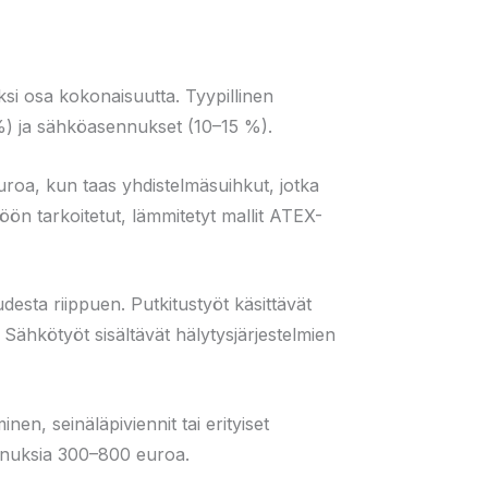
ksi osa kokonaisuutta. Tyypillinen
%) ja sähköasennukset (10–15 %).
uroa, kun taas yhdistelmäsuihkut, jotka
ön tarkoitetut, lämmitetyt mallit ATEX-
esta riippuen. Putkitustyöt käsittävät
Sähkötyöt sisältävät hälytysjärjestelmien
en, seinäläpiviennit tai erityiset
tannuksia 300–800 euroa.