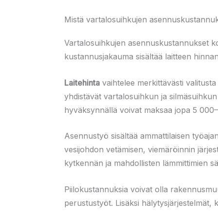
Mistä vartalosuihkujen asennuskustannu
Vartalosuihkujen asennuskustannukset koos
kustannusjakauma sisältää laitteen hinn
Laitehinta
vaihtelee merkittävästi valitus
yhdistävät vartalosuihkun ja silmäsuihkun
hyväksynnällä voivat maksaa jopa 5 000
Asennustyö sisältää ammattilaisen työajan
vesijohdon vetämisen, viemäröinnin järjes
kytkennän ja mahdollisten lämmittimien s
Piilokustannuksia voivat olla rakennusmuut
perustustyöt. Lisäksi hälytysjärjestelmät, 