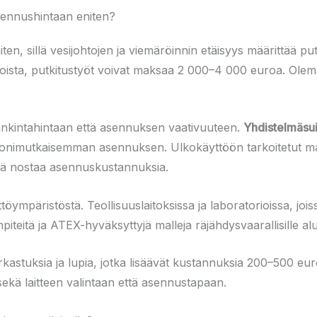
asennushintaan eniten?
iten, sillä vesijohtojen ja viemäröinnin etäisyys määrittää p
oista, putkitustyöt voivat maksaa 2 000–4 000 euroa. Olema
 hankintahintaan että asennuksen vaativuuteen.
Yhdistelmäsu
imutkaisemman asennuksen. Ulkokäyttöön tarkoitetut mallit
ikä nostaa asennuskustannuksia.
päristöstä. Teollisuuslaitoksissa ja laboratorioissa, joissa
piteitä ja ATEX-hyväksyttyjä malleja räjähdysvaarallisille alue
tarkastuksia ja lupia, jotka lisäävät kustannuksia 200–500 e
 sekä laitteen valintaan että asennustapaan.