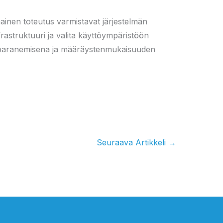
ainen toteutus varmistavat järjestelmän
frastruktuuri ja valita käyttöympäristöön
den paranemisena ja määräystenmukaisuuden
Seuraava Artikkeli
→