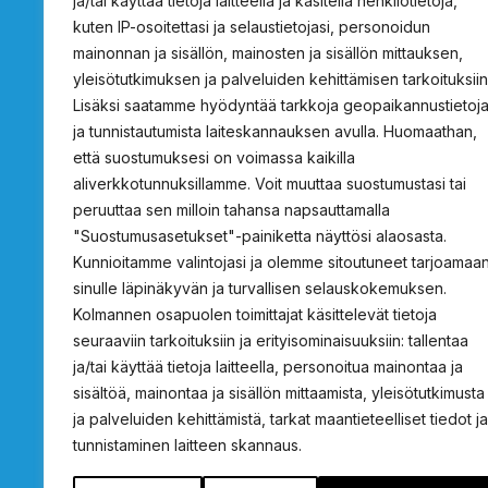
ja/tai käyttää tietoja laitteella ja käsitellä henkilötietoja,
kuten IP-osoitettasi ja selaustietojasi, personoidun
mainonnan ja sisällön, mainosten ja sisällön mittauksen,
ProSafety
Tietoja
yleisötutkimuksen ja palveluiden kehittämisen tarkoituksiin
Lisäksi saatamme hyödyntää tarkkoja geopaikannustietoj
Osoite c/o Projecta Oy
Tietoa ProSafetys
ja tunnistautumista laiteskannauksen avulla. Huomaathan,
Lukkosepänkatu 14
Tarjouspyyntö
että suostumuksesi on voimassa kaikilla
20320 Turku
Standardin vaati
aliverkkotunnuksillamme. Voit muuttaa suostumustasi tai
peruuttaa sen milloin tahansa napsauttamalla
Hätäsuihkujen vali
"Suostumusasetukset"-painiketta näyttösi alaosasta.
info@prosafety.fi
Rekisteri- ja tieto
Kunnioitamme valintojasi ja olemme sitoutuneet tarjoamaa
Ota yhteyttä
sinulle läpinäkyvän ja turvallisen selauskokemuksen.
Kolmannen osapuolen toimittajat käsittelevät tietoja
seuraaviin tarkoituksiin ja erityisominaisuuksiin: tallentaa
ja/tai käyttää tietoja laitteella, personoitua mainontaa ja
sisältöä, mainontaa ja sisällön mittaamista, yleisötutkimusta
ja palveluiden kehittämistä, tarkat maantieteelliset tiedot ja
tunnistaminen laitteen skannaus.