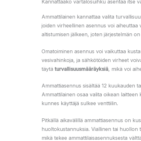
Kannattaako vartalosuihku asentaa itse va
Ammattilainen kannattaa valita turvallisuus
joiden virheellinen asennus voi aiheuttaa v
altistumisen jälkeen, joten järjestelmän on
Omatoiminen asennus voi vaikuttaa kustann
vesivahinkoja, ja sähkötöiden virheet voiv
täytä
turvallisuusmääräyksiä
, mikä voi ai
Ammattiasennus sisältää 12 kuukauden ta
Ammattilainen osaa valita oikean laitteen 
kunnes käyttäjä sulkee venttiilin.
Pitkällä aikavälillä ammattiasennus on ku
huoltokustannuksia. Viallinen tai huollon
mikä tekee ammattilaisasennuksesta vältt