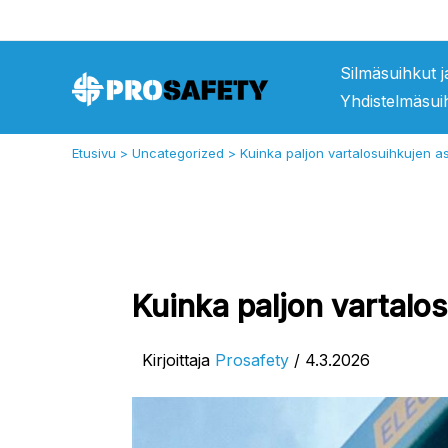
Siirry
sisältöön
Silmäsuihkut 
Yhdistelmäsui
Etusivu
Uncategorized
Kuinka paljon vartalosuihkujen 
Kuinka paljon vartal
Kirjoittaja
Prosafety
/
4.3.2026