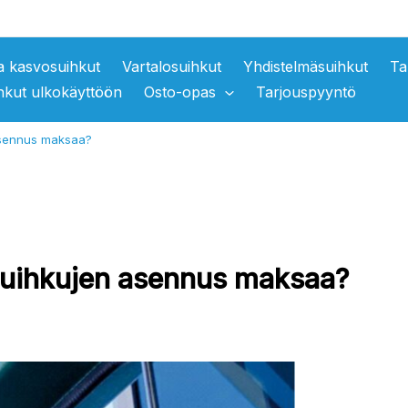
ja kasvosuihkut
Vartalosuihkut
Yhdistelmäsuihkut
Ta
hkut ulkokäyttöön
Osto-opas
Tarjouspyyntö
asennus maksaa?
osuihkujen asennus maksaa?