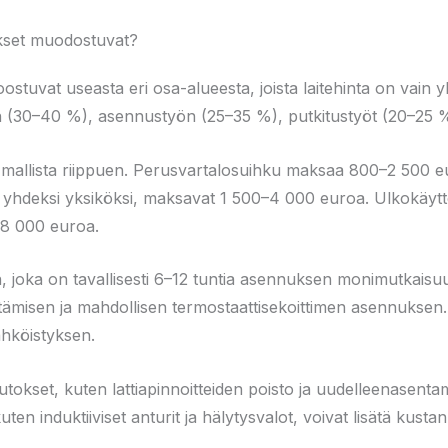
kset muodostuvat?
tuvat useasta eri osa-alueesta, joista laitehinta on vain y
an (30–40 %), asennustyön (25–35 %), putkitustyöt (20–25 
ta mallista riippuen. Perusvartalosuihku maksaa 800–2 500 e
 yhdeksi yksiköksi, maksavat 1 500–4 000 euroa. Ulkokäyttö
–8 000 euroa.
, joka on tavallisesti 6–12 tuntia asennuksen monimutkaisuud
tämisen ja mahdollisen termostaattisekoittimen asennuksen. 
ähköistyksen.
okset, kuten lattiapinnoitteiden poisto ja uudelleenasentamin
kuten induktiiviset anturit ja hälytysvalot, voivat lisätä kus