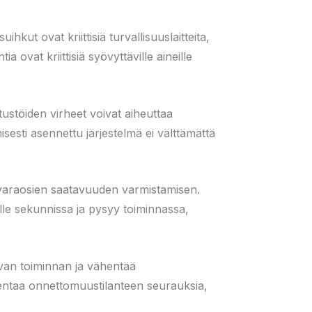
ut ovat kriittisiä turvallisuuslaitteita,
ovat kriittisiä syövyttäville aineille
ustöiden virheet voivat aiheuttaa
sesti asennettu järjestelmä ei välttämättä
 varaosien saatavuuden varmistamisen.
alle sekunnissa ja pysyy toiminnassa,
avan toiminnan ja vähentää
ahentaa onnettomuustilanteen seurauksia,