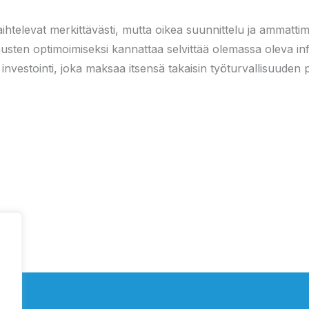
televat merkittävästi, mutta oikea suunnittelu ja ammattim
annusten optimoimiseksi kannattaa selvittää olemassa oleva in
n investointi, joka maksaa itsensä takaisin työturvallisuu