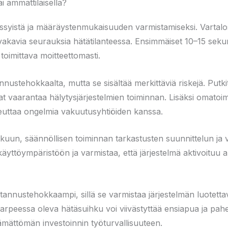
i ammattilaisella?
syistä ja määräystenmukaisuuden varmistamiseksi. Vartalosuihk
akavia seurauksia hätätilanteessa. Ensimmäiset 10–15 sekuntia 
 toimittava moitteettomasti.
ustehokkaalta, mutta se sisältää merkittäviä riskejä. Putkit
at vaarantaa hälytysjärjestelmien toiminnan. Lisäksi omatoimi
heuttaa ongelmia vakuutusyhtiöiden kanssa.
kuun, säännöllisen toiminnan tarkastusten suunnittelun ja
käyttöympäristöön ja varmistaa, että järjestelmä aktivoituu 
stannustehokkaampi, sillä se varmistaa järjestelmän luotett
 tarpeessa oleva hätäsuihku voi viivästyttää ensiapua ja p
ämättömän investoinnin työturvallisuuteen.