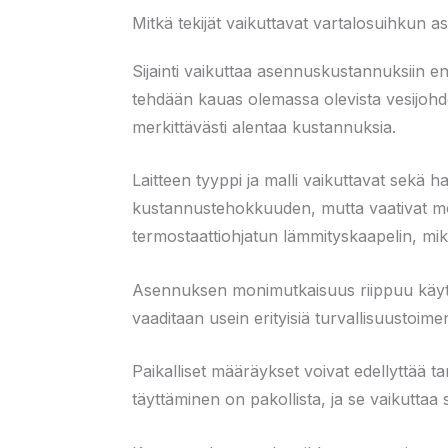
Mitkä tekijät vaikuttavat vartalosuihkun 
Sijainti vaikuttaa asennuskustannuksiin en
tehdään kauas olemassa olevista vesijohd
merkittävästi alentaa kustannuksia.
Laitteen tyyppi ja malli vaikuttavat sekä
kustannustehokkuuden, mutta vaativat mon
termostaattiohjatun lämmityskaapelin, m
Asennuksen monimutkaisuus riippuu käyttöym
vaaditaan usein erityisiä turvallisuustoimen
Paikalliset määräykset voivat edellyttää 
täyttäminen on pakollista, ja se vaikuttaa