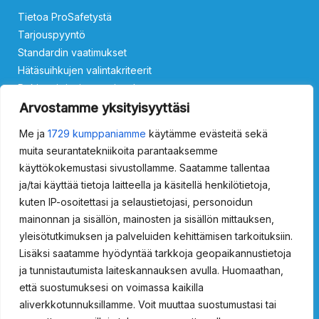
Tietoa ProSafetystä
Tarjouspyyntö
Standardin vaatimukset
Hätäsuihkujen valintakriteerit
Rekisteri- ja tietosuojaseloste
Ota yhteyttä
Arvostamme yksityisyyttäsi
Me ja
1729 kumppaniamme
käytämme evästeitä sekä
Silmäsuihkut
muita seurantatekniikoita parantaaksemme
käyttökokemustasi sivustollamme. Saatamme tallentaa
ProSafety 15011000
ProSafety 15011500
ProSafety 15013000
ja/tai käyttää tietoja laitteella ja käsitellä henkilötietoja,
ProSafety 15013500
kuten IP-osoitettasi ja selaustietojasi, personoidun
Vartalosuihkut
mainonnan ja sisällön, mainosten ja sisällön mittauksen,
yleisötutkimuksen ja palveluiden kehittämisen tarkoituksiin.
ProSafety 15021000
ProSafety 15021500
Lisäksi saatamme hyödyntää tarkkoja geopaikannustietoja
ProSafety 15024000
ProSafety 15024020
ja tunnistautumista laiteskannauksen avulla. Huomaathan,
ProSafety 15024500
ProSafety 15024520
että suostumuksesi on voimassa kaikilla
aliverkkotunnuksillamme. Voit muuttaa suostumustasi tai