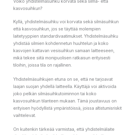
Voiko yhdistelmäsuihku korvata sekä silmä- että
kasvosuihkun?
Kyllä, yhdistelmäsuihku voi korvata sekä silmäsuihkun
että kasvosuihkun, jos se täyttää molempien
laitetyyppien standardivaatimukset. Yhdistelmäsuihku
yhdistää silmien kohdennetun huuhtelun ja koko
kasvojen kattavan vesisuihkun samaan laitteeseen,
mikä tekee siitä monipuolisen ratkaisun erityisesti
tiloihin, joissa tila on rajallinen.
Yhdistelmäsuihkujen etuna on se, että ne tarjoavat
laajan suojan yhdellä laitteella. Käyttäjä voi aktivoida
joko pelkän silmäsuihkutoiminnon tai koko
kasvosuihkun tilanteen mukaan. Tämä joustavuus on
erityisen hyödyllistä ympäristöissä, joissa altistumisriskit
vaihtelevat.
On kuitenkin tärkeää varmistaa, että yhdistelmälaite