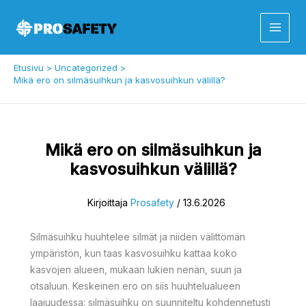
Siirry
sisältöön
Etusivu
Uncategorized
Mikä ero on silmäsuihkun ja kasvosuihkun välillä?
Mikä ero on silmäsuihkun ja
kasvosuihkun välillä?
Kirjoittaja
Prosafety
/
13.6.2026
Silmäsuihku huuhtelee silmät ja niiden välittömän
ympäristön, kun taas kasvosuihku kattaa koko
kasvojen alueen, mukaan lukien nenän, suun ja
otsaluun. Keskeinen ero on siis huuhtelualueen
laajuudessa: silmäsuihku on suunniteltu kohdennetusti