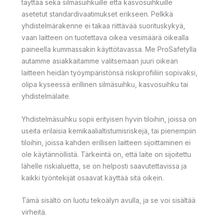
täyttää sekä silmäsuihkuille että kasvosuihkuille
asetetut standardivaatimukset erikseen. Pelkkä
yhdistelmärakenne ei takaa riittävää suorituskykyä,
vaan laitteen on tuotettava oikea vesimäärä oikealla
paineella kummassakin käyttötavassa. Me ProSafetylla
autamme asiakkaitamme valitsemaan juuri oikean
laitteen heidän työympäristönsä riskiprofiiliin sopivaksi,
olipa kyseessä erillinen silmäsuihku, kasvosuihku tai
yhdistelmälaite.
Yhdistelmäsuihku sopii erityisen hyvin tiloihin, joissa on
useita erilaisia kemikaalialtistumisriskejä, tai pienempiin
tiloihin, joissa kahden erillisen laitteen sijoittaminen ei
ole käytännöllistä. Tärkeintä on, että laite on sijoitettu
lähelle riskialuetta, se on helposti saavutettavissa ja
kaikki työntekijät osaavat käyttää sitä oikein.
Tämä sisältö on luotu tekoälyn avulla, ja se voi sisältää
virheitä.