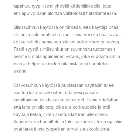
tapahtuu tyypillisesti yhdellä kädenliikkeellä, jotta
ensiapu voidaan aloittaa välittömästi hätätilanteessa.
Silmäsuihkun käytössä on tärkeää, että käyttäjä pitää
silmänsä auki huuhtelun ajan. Tämä voi olla haastavaa,
koska refleksinomainen silmien sulkeminen on vahva.
Tästä syystä silmäsuihkut on suunniteltu tuottamaan
pehmeä, matalapaineinen virtaus, joka ei ärsytä silmiä
lisää ja helpottaa niiden pitämistä auki huuhtelun
aikana.
Kasvosuihkun käytössä puolestaan käyttäjän tulee
asettua laitteen alle siten, että vesi pääsee
tavoittamaan kaikki kasvojen alueet. Tämä edellyttää,
että laite on sijoitettu oikealle korkeudelle ja että
käyttäjä tietää, miten asettua laitteen alle oikein.
Säännöllinen harjoittelu ja tutustuminen laitteen sijaintiin
ovat tärkeä osa työpaikan turvallisuuskoulutusta.