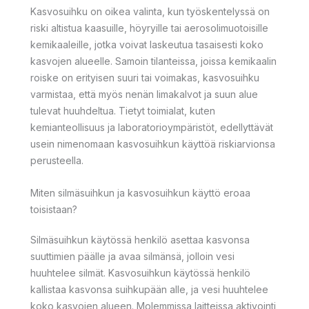
Kasvosuihku on oikea valinta, kun työskentelyssä on
riski altistua kaasuille, höyryille tai aerosolimuotoisille
kemikaaleille, jotka voivat laskeutua tasaisesti koko
kasvojen alueelle. Samoin tilanteissa, joissa kemikaalin
roiske on erityisen suuri tai voimakas, kasvosuihku
varmistaa, että myös nenän limakalvot ja suun alue
tulevat huuhdeltua. Tietyt toimialat, kuten
kemianteollisuus ja laboratorioympäristöt, edellyttävät
usein nimenomaan kasvosuihkun käyttöä riskiarvionsa
perusteella.
Miten silmäsuihkun ja kasvosuihkun käyttö eroaa
toisistaan?
Silmäsuihkun käytössä henkilö asettaa kasvonsa
suuttimien päälle ja avaa silmänsä, jolloin vesi
huuhtelee silmät. Kasvosuihkun käytössä henkilö
kallistaa kasvonsa suihkupään alle, ja vesi huuhtelee
koko kasvojen alueen. Molemmissa laitteissa aktivointi