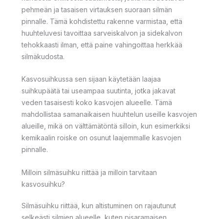
pehmeän ja tasaisen virtauksen suoraan silmän
pinnalle. Tämä kohdistettu rakenne varmistaa, että
huuhteluvesi tavoittaa sarveiskalvon ja sidekalvon
tehokkaasti ilman, että paine vahingoittaa herkkää
silmäkudosta.
Kasvosuihkussa sen sijaan käytetään laajaa
suihkupäätä tai useampaa suutinta, jotka jakavat
veden tasaisesti koko kasvojen alueelle. Tämä
mahdollistaa samanaikaisen huuhtelun useille kasvojen
alueille, mikä on välttämätöntä silloin, kun esimerkiksi
kemikaalin roiske on osunut laajemmalle kasvojen
pinnalle.
Milloin silmäsuihku riittää ja milloin tarvitaan
kasvosuihku?
Silmäsuihku riittää, kun altistuminen on rajautunut
selkeästi silmien alueelle, kuten pisaramaisen