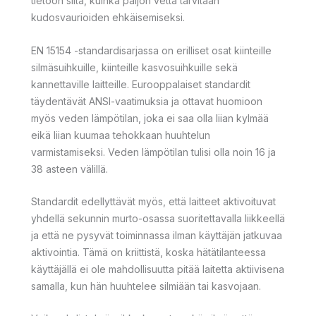
tietoon siitä, kuinka paljon vettä tarvitaan
kudosvaurioiden ehkäisemiseksi.
EN 15154 -standardisarjassa on erilliset osat kiinteille
silmäsuihkuille, kiinteille kasvosuihkuille sekä
kannettaville laitteille. Eurooppalaiset standardit
täydentävät ANSI-vaatimuksia ja ottavat huomioon
myös veden lämpötilan, joka ei saa olla liian kylmää
eikä liian kuumaa tehokkaan huuhtelun
varmistamiseksi. Veden lämpötilan tulisi olla noin 16 ja
38 asteen välillä.
Standardit edellyttävät myös, että laitteet aktivoituvat
yhdellä sekunnin murto-osassa suoritettavalla liikkeellä
ja että ne pysyvät toiminnassa ilman käyttäjän jatkuvaa
aktivointia. Tämä on kriittistä, koska hätätilanteessa
käyttäjällä ei ole mahdollisuutta pitää laitetta aktiivisena
samalla, kun hän huuhtelee silmiään tai kasvojaan.