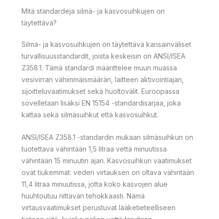
Mitä standardeja silmä- ja kasvosuihkujen on
täytettävä?
Silmä- ja kasvosuihkujen on täytettävä kansainväliset
turvallisuusstandardit, joista keskeisin on ANSI/ISEA
Z358.1. Tämä standardi määrittelee muun muassa
vesivirran vähimmäismäärän, laitteen aktivointiajan,
sijoitteluvaatimukset sekä huoltovälit. Euroopassa
sovelletaan lisäksi EN 15154 -standardisarjaa, joka
kattaa sekä silmäsuihkut että kasvosuihkut.
ANSI/ISEA Z358.1 -standardin mukaan silmäsuihkun on
tuotettava vähintään 1,5 litraa vettä minuutissa
vähintään 15 minuutin ajan. Kasvosuihkun vaatimukset
ovat tiukemmat: veden virtauksen on oltava vähintään
11,4 litraa minuutissa, jotta koko kasvojen alue
huuhtoutuu riittävän tehokkaasti. Nämä
virtausvaatimukset perustuvat lääketieteelliseen