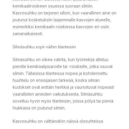
kemikaaliroiskeen osuessa suoraan silmiin.
Kasvosuihku on tarpeen silloin, kun vaarallinen aine on
joutunut kosketuksiin laajemmalle kasvojen alueelle,
esimerkiksi kemikaalin roiskiessa kasvojen eri osiin
samanaikaisesti.
Silmäsuihku sopii näihin tilanteisiin
Silmäsuihku on oikea valinta, kun työntekijä altistuu
pienille kemikaalipisaroille tai -roiskeille, jotka osuvat
silmiin. Tällaisissa tilanteissa nopea ja kohdennettu
huuhtelu on ensisijaisen tärkeää, koska silmän
kudokset ovat erittäin herkkiä ja vaurioituvat nopeasti
vaarallisten aineiden vaikutuksesta. Silmäsuihku
soveltuu hyvin myös tilanteisiin, joissa pölyä tai pieniä
hiukkasia on joutunut silmiin.
Kasvosuihku on välttämätön näissä olosuhteissa