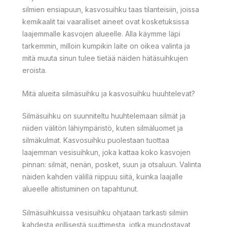
silmien ensiapuun, kasvosuihku taas tilanteisiin, joissa
kemikaalit tai vaaralliset aineet ovat kosketuksissa
laajemmalle kasvojen alueelle. Alla käymme läpi
tarkemmin, milloin kumpikin laite on oikea valinta ja
mitä muuta sinun tulee tietää näiden hätäsuihkujen
eroista.
Mitä alueita silmäsuihku ja kasvosuihku huuhtelevat?
Silmäsuihku on suunniteltu huuhtelemaan silmät ja
niiden välitön lähiympäristö, kuten silmäluomet ja
silmäkulmat. Kasvosuihku puolestaan tuottaa
laajemman vesisuihkun, joka kattaa koko kasvojen
pinnan: silmät, nenän, posket, suun ja otsaluun. Valinta
näiden kahden välillä riippuu siitä, kuinka laajalle
alueelle altistuminen on tapahtunut.
Silmäsuihkuissa vesisuihku ohjataan tarkasti silmiin
kahdesta erillisestä suuttimesta, jotka muodostavat