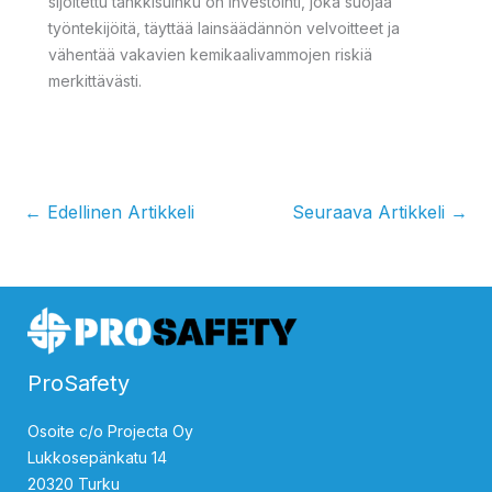
sijoitettu tankkisuihku on investointi, joka suojaa
työntekijöitä, täyttää lainsäädännön velvoitteet ja
vähentää vakavien kemikaalivammojen riskiä
merkittävästi.
←
Edellinen Artikkeli
Seuraava Artikkeli
→
ProSafety
Osoite c/o Projecta Oy
Lukkosepänkatu 14
20320 Turku