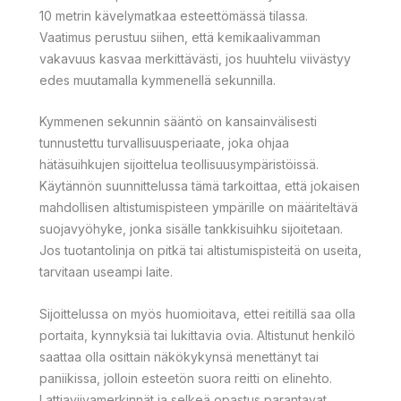
10 metrin kävelymatkaa esteettömässä tilassa.
Vaatimus perustuu siihen, että kemikaalivamman
vakavuus kasvaa merkittävästi, jos huuhtelu viivästyy
edes muutamalla kymmenellä sekunnilla.
Kymmenen sekunnin sääntö on kansainvälisesti
tunnustettu turvallisuusperiaate, joka ohjaa
hätäsuihkujen sijoittelua teollisuusympäristöissä.
Käytännön suunnittelussa tämä tarkoittaa, että jokaisen
mahdollisen altistumispisteen ympärille on määriteltävä
suojavyöhyke, jonka sisälle tankkisuihku sijoitetaan.
Jos tuotantolinja on pitkä tai altistumispisteitä on useita,
tarvitaan useampi laite.
Sijoittelussa on myös huomioitava, ettei reitillä saa olla
portaita, kynnyksiä tai lukittavia ovia. Altistunut henkilö
saattaa olla osittain näkökykynsä menettänyt tai
paniikissa, jolloin esteetön suora reitti on elinehto.
Lattiaviivamerkinnät ja selkeä opastus parantavat