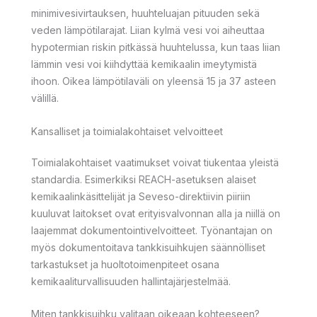
minimivesivirtauksen, huuhteluajan pituuden sekä
veden lämpötilarajat. Liian kylmä vesi voi aiheuttaa
hypotermian riskin pitkässä huuhtelussa, kun taas liian
lämmin vesi voi kiihdyttää kemikaalin imeytymistä
ihoon. Oikea lämpötilaväli on yleensä 15 ja 37 asteen
välillä.
Kansalliset ja toimialakohtaiset velvoitteet
Toimialakohtaiset vaatimukset voivat tiukentaa yleistä
standardia. Esimerkiksi REACH-asetuksen alaiset
kemikaalinkäsittelijät ja Seveso-direktiivin piiriin
kuuluvat laitokset ovat erityisvalvonnan alla ja niillä on
laajemmat dokumentointivelvoitteet. Työnantajan on
myös dokumentoitava tankkisuihkujen säännölliset
tarkastukset ja huoltotoimenpiteet osana
kemikaaliturvallisuuden hallintajärjestelmää.
Miten tankkisuihku valitaan oikeaan kohteeseen?