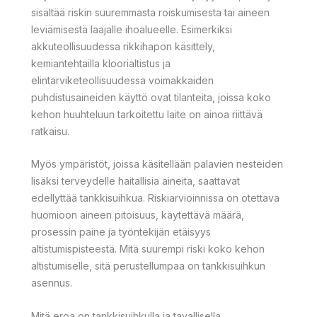
sisältää riskin suuremmasta roiskumisesta tai aineen
leviämisestä laajalle ihoalueelle. Esimerkiksi
akkuteollisuudessa rikkihapon käsittely,
kemiantehtailla kloorialtistus ja
elintarviketeollisuudessa voimakkaiden
puhdistusaineiden käyttö ovat tilanteita, joissa koko
kehon huuhteluun tarkoitettu laite on ainoa riittävä
ratkaisu.
Myös ympäristöt, joissa käsitellään palavien nesteiden
lisäksi terveydelle haitallisia aineita, saattavat
edellyttää tankkisuihkua. Riskiarvioinnissa on otettava
huomioon aineen pitoisuus, käytettävä määrä,
prosessin paine ja työntekijän etäisyys
altistumispisteestä. Mitä suurempi riski koko kehon
altistumiselle, sitä perustellumpaa on tankkisuihkun
asennus.
Mitä eroa on tankkisuihkulla ja tavallisella