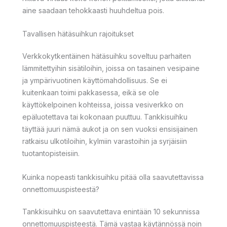
aine saadaan tehokkaasti huuhdeltua pois.
Tavallisen hätäsuihkun rajoitukset
Verkkokytkentäinen hätäsuihku soveltuu parhaiten
lämmitettyihin sisätiloihin, joissa on tasainen vesipaine
ja ympärivuotinen käyttömahdollisuus. Se ei
kuitenkaan toimi pakkasessa, eikä se ole
käyttökelpoinen kohteissa, joissa vesiverkko on
epäluotettava tai kokonaan puuttuu. Tankkisuihku
täyttää juuri nämä aukot ja on sen vuoksi ensisijainen
ratkaisu ulkotiloihin, kylmiin varastoihin ja syrjäisiin
tuotantopisteisiin.
Kuinka nopeasti tankkisuihku pitää olla saavutettavissa
onnettomuuspisteestä?
Tankkisuihku on saavutettava enintään 10 sekunnissa
onnettomuuspisteestä. Tämä vastaa käytännössä noin