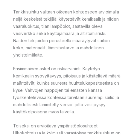
Tankkisuihku valitaan oikeaan kohteeseen arvioimalla
neljä keskeistä tekijää: käytettävät kemikaalit ja niiden
vaaraluokitus, tilan lämpöolot, saatavilla oleva
vesiverkko sekä käyttäjämäärä ja altistumisriski.
Näiden tekijöiden perusteella määräytyvät säiliön
koko, materiaalit, lämmitystarve ja mahdollinen
yhdistelmälaite.
Ensimmäinen askel on riskiarviointi. Käytetyn
kemikaalin syövyttävyys, pitoisuus ja käsiteltävä määrä
määrittävät, kuinka suuresta huuhtelukapasiteetista on
kyse. Vahvojen happojen tai emästen kanssa
työskentelevissä kohteissa tarvitaan suurempi säiliö ja
mahdollisesti lämmitetty versio, jotta vesi pysyy
käyttökelpoisena myös talvella.
Toiseksi on arvioitava ympäristöolosuhteet.
Ulkokohteissa ja kylmissä varastoissa tankkisuihkun on