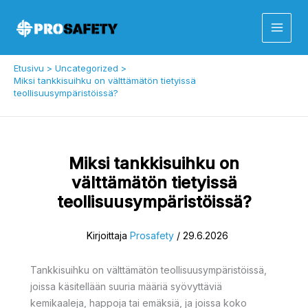
Siirry
sisältöön
Etusivu
Uncategorized
Miksi tankkisuihku on välttämätön tietyissä
teollisuusympäristöissä?
Miksi tankkisuihku on
välttämätön tietyissä
teollisuusympäristöissä?
Kirjoittaja
Prosafety
/
29.6.2026
Tankkisuihku on välttämätön teollisuusympäristöissä,
joissa käsitellään suuria määriä syövyttäviä
kemikaaleja, happoja tai emäksiä, ja joissa koko