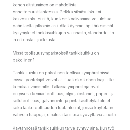
kehon altistuminen on mahdollista
onnettomuustilanteessa. Pelkkä silmäsuihku tai
kasvosuihku ei riitä, kun kemikaalivamma voi ulottua
pään laelta jalkoihin asti. Alla käymme läpi tärkeimmät
kysymykset tankkisuihkujen valinnasta, standardeista
ja oikeasta sijoittelusta.
Missä teollisuusympäristöissä tankkisuihku on
pakollinen?
Tankkisuihku on pakollinen teollisuusympäristöissä,
joissa työntekijät voivat altistua koko kehon laajuisille
kemikaalivammoille. Tällaisia ympäristöjä ovat
erityisesti kemianteollisuus, öljynjalostamot, paperi- ja
selluteollisuus, galvanointi- ja pintakäsittelylaitokset
sekä lääketeollisuuden tuotantotilat, joissa käytetään
vahvoja happoja, emäksiä tai muita syövyttäviä aineita.
Käytännössä tankkisuihkun tarve syntyy aina, kun työ