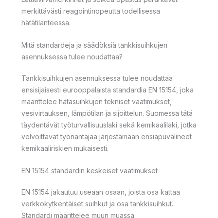
merkittävästi reagointinopeutta todellisessa
hätätilanteessa.
Mitä standardeja ja säädöksiä tankkisuihkujen
asennuksessa tulee noudattaa?
Tankkisuihkujen asennuksessa tulee noudattaa
ensisijaisesti eurooppalaista standardia EN 15154, joka
määrittelee hätäsuihkujen tekniset vaatimukset,
vesivirtauksen, lämpötilan ja sijoittelun. Suomessa tätä
täydentävät työturvallisuuslaki sekä kemikaalilaki, jotka
velvoittavat työnantajaa järjestämään ensiapuvälineet
kemikaaliriskien mukaisesti.
EN 15154 standardin keskeiset vaatimukset
EN 15154 jakautuu useaan osaan, joista osa kattaa
verkkokytkentäiset suihkut ja osa tankkisuihkut.
Standardi määrittelee muun muassa