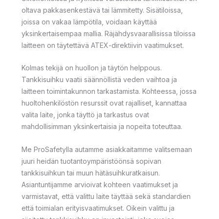
oltava pakkasenkestävä tai lämmitetty. Sisätiloissa,
joissa on vakaa lämpötila, voidaan käyttää
yksinkertaisempaa mallia. Räjähdysvaarallisissa tiloissa
laitteen on täytettävä ATEX-direktiivin vaatimukset.
Kolmas tekijä on huollon ja täytön helppous.
Tankkisuihku vaatii säännöllistä veden vaihtoa ja
laitteen toimintakunnon tarkastamista. Kohteessa, jossa
huoltohenkilöstön resurssit ovat rajalliset, kannattaa
valita laite, jonka täyttö ja tarkastus ovat
mahdollisimman yksinkertaisia ja nopeita toteuttaa.
Me ProSafetylla autamme asiakkaitamme valitsemaan
juuri heidän tuotantoympäristöönsä sopivan
tankkisuihkun tai muun hätäsuihkuratkaisun.
Asiantuntijamme arvioivat kohteen vaatimukset ja
varmistavat, että valittu laite täyttää sekä standardien
että toimialan erityisvaatimukset. Oikein valittu ja