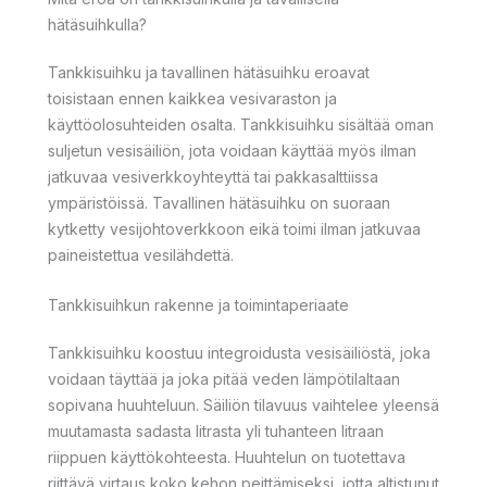
hätäsuihkulla?
Tankkisuihku ja tavallinen hätäsuihku eroavat
toisistaan ennen kaikkea vesivaraston ja
käyttöolosuhteiden osalta. Tankkisuihku sisältää oman
suljetun vesisäiliön, jota voidaan käyttää myös ilman
jatkuvaa vesiverkkoyhteyttä tai pakkasalttiissa
ympäristöissä. Tavallinen hätäsuihku on suoraan
kytketty vesijohtoverkkoon eikä toimi ilman jatkuvaa
paineistettua vesilähdettä.
Tankkisuihkun rakenne ja toimintaperiaate
Tankkisuihku koostuu integroidusta vesisäiliöstä, joka
voidaan täyttää ja joka pitää veden lämpötilaltaan
sopivana huuhteluun. Säiliön tilavuus vaihtelee yleensä
muutamasta sadasta litrasta yli tuhanteen litraan
riippuen käyttökohteesta. Huuhtelun on tuotettava
riittävä virtaus koko kehon peittämiseksi, jotta altistunut