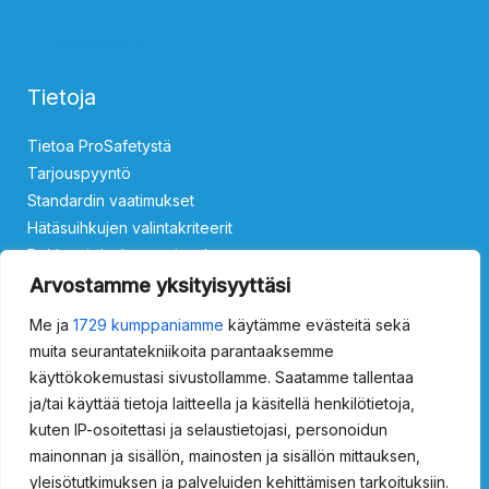
info@prosafety.fi
Tietoja
Tietoa ProSafetystä
Tarjouspyyntö
Standardin vaatimukset
Hätäsuihkujen valintakriteerit
Rekisteri- ja tietosuojaseloste
Ota yhteyttä
Arvostamme yksityisyyttäsi
Me ja
1729 kumppaniamme
käytämme evästeitä sekä
Silmäsuihkut
muita seurantatekniikoita parantaaksemme
käyttökokemustasi sivustollamme. Saatamme tallentaa
ProSafety 15011000
ProSafety 15011500
ProSafety 15013000
ja/tai käyttää tietoja laitteella ja käsitellä henkilötietoja,
ProSafety 15013500
kuten IP-osoitettasi ja selaustietojasi, personoidun
Vartalosuihkut
mainonnan ja sisällön, mainosten ja sisällön mittauksen,
yleisötutkimuksen ja palveluiden kehittämisen tarkoituksiin.