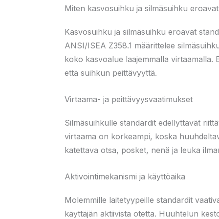
Miten kasvosuihku ja silmäsuihku eroava
Kasvosuihku ja silmäsuihku eroavat standa
ANSI/ISEA Z358.1 määrittelee silmäsuihku
koko kasvoalue laajemmalla virtaamalla. 
että suihkun peittävyyttä.
Virtaama- ja peittävyysvaatimukset
Silmäsuihkulle standardit edellyttävät rii
virtaama on korkeampi, koska huuhdeltav
katettava otsa, posket, nenä ja leuka ilma
Aktivointimekanismi ja käyttöaika
Molemmille laitetyypeille standardit vaativa
käyttäjän aktiivista otetta. Huuhtelun kest