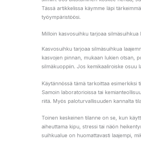
Tässä artikkelissa käymme läpi tärkeimmät 
työympäristöösi.
Milloin kasvosuihku tarjoaa silmäsuihkua
Kasvosuihku tarjoaa silmäsuihkua laajemma
kasvojen pinnan, mukaan lukien otsan, p
silmäkuoppiin. Jos kemikaaliroiske osuu l
Käytännössä tämä tarkoittaa esimerkiksi tilan
Samoin laboratorioissa tai kemianteollisuu
riitä. Myös paloturvallisuuden kannalta til
Toinen keskeinen tilanne on se, kun käytt
aiheuttama kipu, stressi tai näön heikent
suihkualue on huomattavasti laajempi, mik