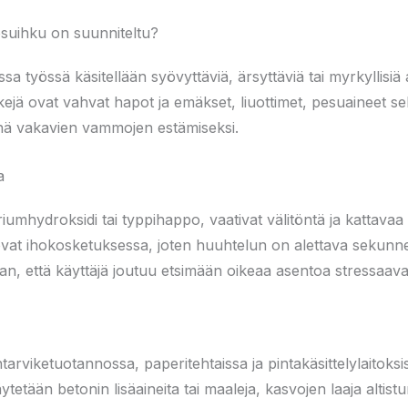
vosuihku on suunniteltu?
ssa työssä käsitellään syövyttäviä, ärsyttäviä tai myrkyllisiä 
rkkejä ovat vahvat hapot ja emäkset, liuottimet, pesuaineet se
enä vakavien vammojen estämiseksi.
a
iumhydroksidi tai typpihappo, vaativat välitöntä ja kattava
vat ihokosketuksessa, joten huuhtelun on alettava sekunnei
n, että käyttäjä joutuu etsimään oikeaa asentoa stressaavas
ntarviketuotannossa, paperitehtaissa ja pintakäsittelylaitoks
tetään betonin lisäaineita tai maaleja, kasvojen laaja altistum