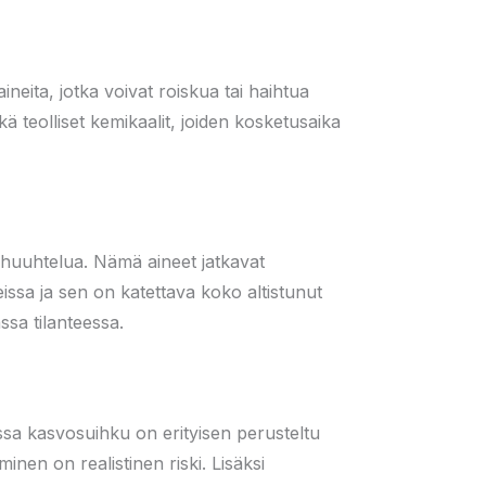
aineita, jotka voivat roiskua tai haihtua
kä teolliset kemikaalit, joiden kosketusaika
a huuhtelua. Nämä aineet jatkavat
ssa ja sen on katettava koko altistunut
sa tilanteessa.
issa kasvosuihku on erityisen perusteltu
inen on realistinen riski. Lisäksi