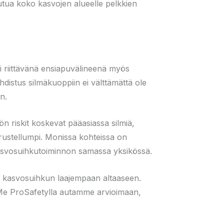
utua koko kasvojen alueelle pelkkien
i riittävänä ensiapuvälineenä myös
distus silmäkuoppiin ei välttämättä ole
n.
yön riskit koskevat pääasiassa silmiä,
erustellumpi. Monissa kohteissa on
ä kasvosuihkutoiminnon samassa yksikössä.
u kasvosuihkun laajempaan altaaseen.
. Me ProSafetylla autamme arvioimaan,