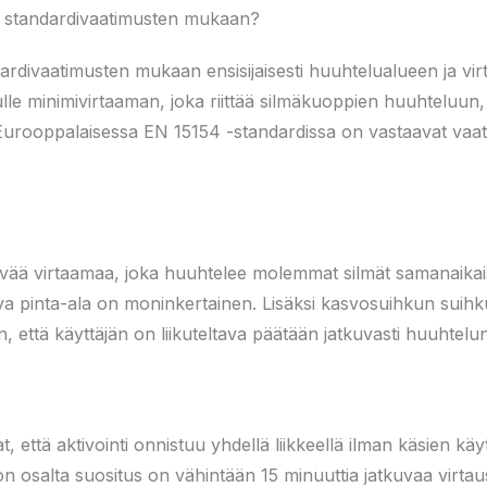
t standardivaatimusten mukaan?
rdivaatimusten mukaan ensisijaisesti huuhtelualueen ja vir
lle minimivirtaaman, joka riittää silmäkuoppien huuhteluun
Eurooppalaisessa EN 15154 -standardissa on vastaavat vaat
ttävää virtaamaa, joka huuhtelee molemmat silmät samanaikai
a pinta-ala on moninkertainen. Lisäksi kasvosuihkun sui
n, että käyttäjän on liikuteltava päätään jatkuvasti huuhtelu
t, että aktivointi onnistuu yhdellä liikkeellä ilman käsien käy
on osalta suositus on vähintään 15 minuuttia jatkuvaa virtaus