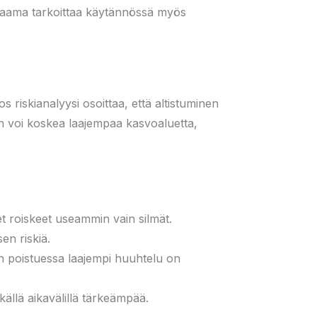
rtaama tarkoittaa käytännössä myös
os riskianalyysi osoittaa, että altistuminen
nen voi koskea laajempaa kasvoaluetta,
et roiskeet useammin vain silmät.
en riskiä.
en poistuessa laajempi huuhtelu on
källä aikavälillä tärkeämpää.