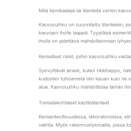
Mitä kemikaaleja tai tilanteita varten kas
Kasvosuihku on suunniteltu tilanteisiin, joi
kasvojen iholle laajasti. Tyypillisiä esime
iholla on pidettävä mahdollisimman lyhy
Kemialliset riskit, joihin kasvosuihku vasta
Syövyttävät aineet, kuten rikkihappo, natr
kudosten tuhoamista niin kauan kuin ne o
alue. Kasvosuihku mahdollistaa tämän ilma
Toimialakohtaiset käyttötilanteet
Kemianteollisuudessa, laboratorioissa, eli
valinta. Myös rakennustyömailla, joissa käy