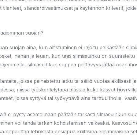
tilanteet, standardivaatimukset ja käytännön kriteerit, joide
 laajemman suojan?
n suojan aina, kun altistuminen ei rajoitu pelkästään silm
osket, nenän ja leuan, kun taas silmäsuihku on suunnitelt
aajemmalle, silmäsuihkun suppea peittävyys jättää osan iho
teita, joissa paineistettu letku tai säiliö vuotaa äkillisesti j
dessa, missä työskentelytapa altistaa koko kasvot höyryille t
anteet, joissa syttyvä tai syövyttävä aine tarttuu iholle, vaa
äjä ei pysty asemoimaan päätään tarkasti silmäsuihkun suutt
yminen voi tehdä tarkan kohdistamisen vaikeaksi. Kasvosuih
ä nopeuttaa tehokasta ensiapua kriittisinä ensimmäisinä se