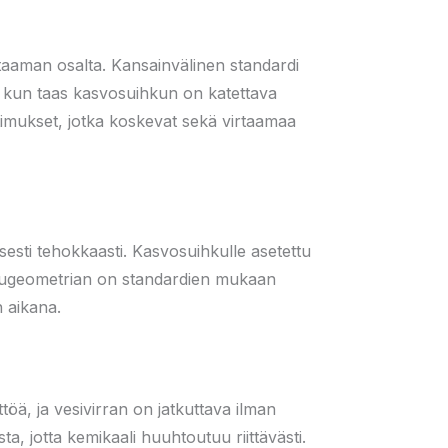
taaman osalta. Kansainvälinen standardi
, kun taas kasvosuihkun on katettava
imukset, jotka koskevat sekä virtaamaa
sesti tehokkaasti. Kasvosuihkulle asetettu
hkugeometrian on standardien mukaan
n aikana.
ttöä, ja vesivirran on jatkuttava ilman
ta, jotta kemikaali huuhtoutuu riittävästi.