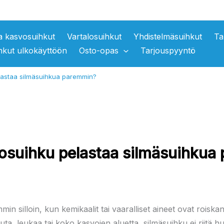
ja kasvosuihkut
Vartalosuihkut
Yhdistelmäsuihkut
Ta
hkut ulkokäyttöön
Osto-opas
Tarjouspyyntö
elastaa silmäsuihkua paremmin?
vosuihku pelastaa silmäsuihku
n silloin, kun kemikaalit tai vaaralliset aineet ovat roiska
uta, leukaa tai koko kasvojen aluetta, silmäsuihku ei riitä h