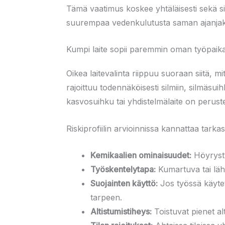
Tämä vaatimus koskee yhtäläisesti sekä s
suurempaa vedenkulutusta saman ajanjak
Kumpi laite sopii paremmin oman työpaikan 
Oikea laitevalinta riippuu suoraan siitä, mi
rajoittuu todennäköisesti silmiin, silmäsu
kasvosuihku tai yhdistelmälaite on peruste
Riskiprofiilin arvioinnissa kannattaa tarkast
Kemikaalien ominaisuudet:
Höyrystyv
Työskentelytapa:
Kumartuva tai lähe
Suojainten käyttö:
Jos työssä käytet
tarpeen.
Altistumistiheys:
Toistuvat pienet al