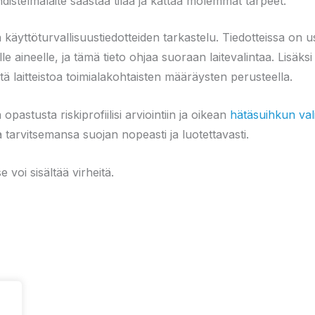
hdistelmälaite säästää tilaa ja kattaa molemmat tarpeet.
äyttöturvallisuustiedotteiden tarkastelu. Tiedotteissa on u
e aineelle, ja tämä tieto ohjaa suoraan laitevalintaa. Lisäks
tä laitteistoa toimialakohtaisten määräysten perusteella.
astusta riskiprofiilisi arviointiin ja oikean
hätäsuihkun val
a tarvitsemansa suojan nopeasti ja luotettavasti.
 voi sisältää virheitä.