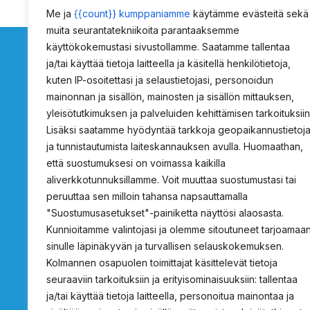
Me ja
{{count}} kumppaniamme
käytämme evästeitä sekä
muita seurantatekniikoita parantaaksemme
käyttökokemustasi sivustollamme. Saatamme tallentaa
ja/tai käyttää tietoja laitteella ja käsitellä henkilötietoja,
kuten IP-osoitettasi ja selaustietojasi, personoidun
mainonnan ja sisällön, mainosten ja sisällön mittauksen,
ProSafety
Tietoja
yleisötutkimuksen ja palveluiden kehittämisen tarkoituksiin
Lisäksi saatamme hyödyntää tarkkoja geopaikannustietoj
Osoite c/o Projecta Oy
Tietoa ProSafetys
ja tunnistautumista laiteskannauksen avulla. Huomaathan,
Lukkosepänkatu 14
Tarjouspyyntö
että suostumuksesi on voimassa kaikilla
20320 Turku
Standardin vaati
aliverkkotunnuksillamme. Voit muuttaa suostumustasi tai
peruuttaa sen milloin tahansa napsauttamalla
Hätäsuihkujen vali
"Suostumusasetukset"-painiketta näyttösi alaosasta.
info@prosafety.fi
Rekisteri- ja tieto
Kunnioitamme valintojasi ja olemme sitoutuneet tarjoamaa
Ota yhteyttä
sinulle läpinäkyvän ja turvallisen selauskokemuksen.
Kolmannen osapuolen toimittajat käsittelevät tietoja
seuraaviin tarkoituksiin ja erityisominaisuuksiin: tallentaa
ja/tai käyttää tietoja laitteella, personoitua mainontaa ja