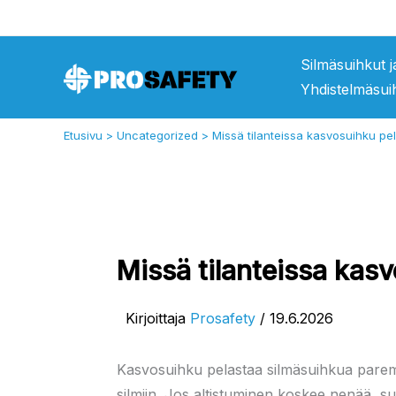
Siirry
sisältöön
Silmäsuihkut 
Yhdistelmäsui
Etusivu
Uncategorized
Missä tilanteissa kasvosuihku p
Missä tilanteissa kas
Kirjoittaja
Prosafety
/
19.6.2026
Kasvosuihku pelastaa silmäsuihkua paremmi
silmiin. Jos altistuminen koskee nenää, su