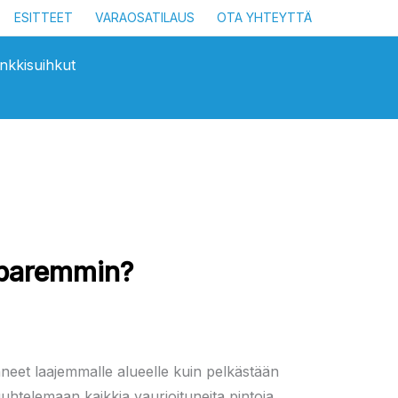
ESITTEET
VARAOSATILAUS
OTA YHTEYTTÄ
nkkisuihkut
a paremmin?
nneet laajemmalle alueelle kuin pelkästään
uuhtelemaan kaikkia vaurioituneita pintoja.