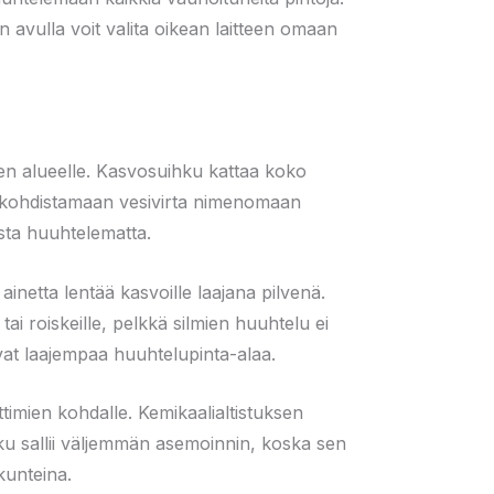
n avulla voit valita oikean laitteen omaan
ien alueelle. Kasvosuihku kattaa koko
u kohdistamaan vesivirta nimenomaan
sta huuhtelematta.
a ainetta lentää kasvoille laajana pilvenä.
ai roiskeille, pelkkä silmien huuhtelu ei
tivat laajempaa huuhtelupinta-alaa.
imien kohdalle. Kemikaalialtistuksen
ku sallii väljemmän asemoinnin, koska sen
kunteina.