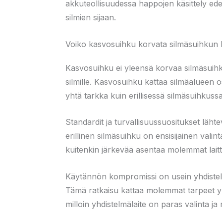
akkuteollisuudessa happojen käsittely ede
silmien sijaan.
Voiko kasvosuihku korvata silmäsuihkun
Kasvosuihku ei yleensä korvaa silmäsuihk
silmille. Kasvosuihku kattaa silmäalueen 
yhtä tarkka kuin erillisessä silmäsuihkuss
Standardit ja turvallisuussuositukset lähtev
erillinen silmäsuihku on ensisijainen val
kuitenkin järkevää asentaa molemmat laitte
Käytännön kompromissi on usein yhdistelm
Tämä ratkaisu kattaa molemmat tarpeet yh
milloin yhdistelmälaite on paras valinta ja 