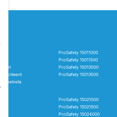
Silmäsuihkut
.
a
tä
ProSafety 15011000
ProSafety 15011500
mukset
ProSafety 15013000
ntakriteerit
ProSafety 15013500
suojaseloste
Vartalosuihkut
n
ProSafety 15021000
ProSafety 15021500
ProSafety 15024000