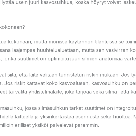
llyttää usein juuri kasvosuihkua, koska höyryt voivat laske
 kokonaan?
ua kokonaan, mutta monissa käytännön tilanteissa se toimi
osana laajempaa huuhtelualuettaan, mutta sen vesivirran koh
a, jonka suuttimet on optimoitu juuri silmien anatomiaa varte
ät siitä, että laite valitaan tunnistetun riskin mukaan. Jos t
inta. Jos riskit kattavat koko kasvoalueen, kasvosuihku on p
et tai valita yhdistelmälaite, joka tarjoaa sekä silmä- ett
äsuihku, jossa silmäsuihkun tarkat suuttimet on integroit
dellä laitteella ja yksinkertaistaa asennusta sekä huoltoa
milloin erilliset yksiköt palvelevat paremmin.