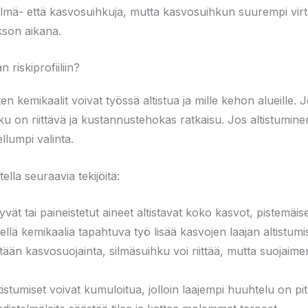
ilmä- että kasvosuihkuja, mutta kasvosuihkun suurempi vi
son aikana.
riskiprofiiliin?
ten kemikaalit voivat työssä altistua ja mille kehon alueille. J
ihku on riittävä ja kustannustehokas ratkaisu. Jos altistumi
llumpi valinta.
ella seuraavia tekijöitä:
ät tai paineistetut aineet altistavat koko kasvot, pistemäis
llä kemikaalia tapahtuva työ lisää kasvojen laajan altistumis
ään kasvosuojainta, silmäsuihku voi riittää, mutta suojaim
tistumiset voivat kumuloitua, jolloin laajempi huuhtelu on pit