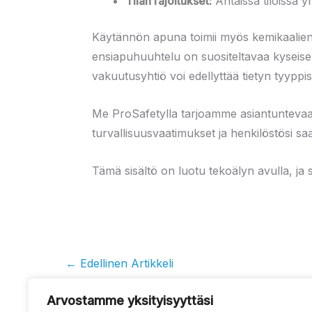
Tilan rajoitukset:
Ahtaissa tiloissa y
Käytännön apuna toimii myös kemikaalien k
ensiapuhuuhtelu on suositeltavaa kyseisell
vakuutusyhtiö voi edellyttää tietyn tyyppis
Me ProSafetylla tarjoamme asiantuntevaa op
turvallisuusvaatimukset ja henkilöstösi sa
Tämä sisältö on luotu tekoälyn avulla, ja se
←
Edellinen Artikkeli
Arvostamme yksityisyyttäsi