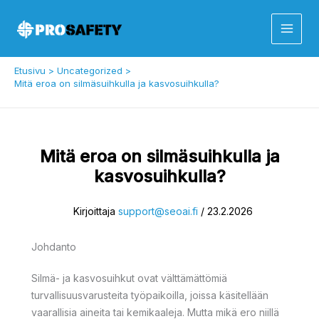
Siirry
sisältöön
Etusivu
Uncategorized
Mitä eroa on silmäsuihkulla ja kasvosuihkulla?
Mitä eroa on silmäsuihkulla ja
kasvosuihkulla?
Kirjoittaja
support@seoai.fi
/
23.2.2026
Johdanto
Silmä- ja kasvosuihkut ovat välttämättömiä
turvallisuusvarusteita työpaikoilla, joissa käsitellään
vaarallisia aineita tai kemikaaleja. Mutta mikä ero niillä