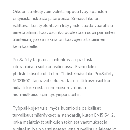
Oikean suihkutyypin valinta riippuu työympäristön
erityisistä riskeistä ja tarpeista. Silmäsuihku on
valittava, kun työtehtäviin liittyy riski saada vaarallisia
aineita silmiin. Kasvosuihku puolestaan sopii parhaiten
tilanteisiin, joissa riskinä on kasvojen altistuminen
kemikaaleille.
ProSafety tarjoaa asiantuntevaa opastusta
oikeanlaisen suihkun valinnassa. Esimerkiksi
yhdistelmäsuihkut, kuten Yhdistelmäsuihku ProSafety
15031500, tarjoavat sekä vartalo- että kasvosuihkun,
mikä tekee niistä erinomaisen valinnan
monimutkaisempiin työympäristöihin.
Työpaikkojen tulisi myös huomioida paikalliset
turvallisuusmääräykset ja standardit, kuten EN15154-2,
jotka määrittävät suihkujen tekniset vaatimukset ja
sijoittelun. Näin varmistetaan, että turvallisuusjärjestelyt