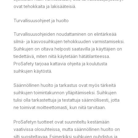
ovat tehokkaita ja lakisääteisiä.
Turvallisuusohjeet ja huolto
Turvallisuusohjeiden noudattaminen on elintärkeää
silmä- ja kasvosuihkujen tehokkuuden varmistamiseksi.
Suihkujen on oltava helposti saatavilla ja käyttäjien on
tiedettävä, miten niitä käytetään hätätilanteessa.
ProSafety tarjoaa kattavia ohjeita ja koulutusta
suihkujen käytöstä.
Säännöllinen huolto ja tarkastus ovat myös tärkeitä
suihkujen toimintakunnon ylläpitämiseksi. Suihkujen
tulisi olla tarkastettuja ja testattuja säännöllisesti, jotta
ne toimivat moitteettomasti, kun niitä tarvitaan.
ProSafetyn tuotteet ovat suunniteltu kestämään
vaativissa olosuhteissa, mutta säännöllinen huolto on
silti suositeltavaa. Esimerkiksi suihkujen puhdistus ja