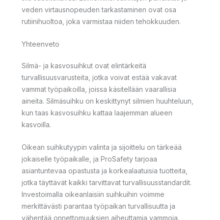
veden virtausnopeuden tarkastaminen ovat osa
rutiinihuoltoa, joka varmistaa niiden tehokkuuden.
Yhteenveto
Silmä- ja kasvosuihkut ovat elintärkeitä
turvallisuusvarusteita, jotka voivat estää vakavat
vammat työpaikoilla, joissa käsitellään vaarallisia
aineita. Silmäsuihku on keskittynyt silmien huuhteluun,
kun taas kasvosuihku kattaa laajemman alueen
kasvoilla.
Oikean suihkutyypin valinta ja sijoittelu on tärkeää
jokaiselle työpaikalle, ja ProSafety tarjoaa
asiantuntevaa opastusta ja korkealaatuisia tuotteita,
jotka täyttävät kaikki tarvittavat turvallisuusstandardit.
Investoimalla oikeanlaisiin suihkuihin voimme
merkittävästi parantaa työpaikan turvallisuutta ja
vähentää onnettomuuksien aiheuttamia vammoja.