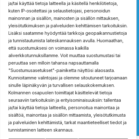
ja/tai käyttää tietoja laitteella ja käsitellä henkilötietoja,
ProSafety 15013500
kuten IP-osoitettasi ja selaustietojasi, personoidun
Vartalosuihkut
mainonnan ja sisällön, mainosten ja sisällön mittauksen,
yleisötutkimuksen ja palveluiden kehittämisen tarkoituksiin.
ProSafety 15021000
ProSafety 15021500
Lisäksi saatamme hyödyntää tarkkoja geopaikannustietoja
ProSafety 15024000
ProSafety 15024020
ja tunnistautumista laiteskannauksen avulla. Huomaathan,
ProSafety 15024500
ProSafety 15024520
että suostumuksesi on voimassa kaikilla
aliverkkotunnuksillamme. Voit muuttaa suostumustasi tai
Hätäsuihkut ulkokäyttöön
peruuttaa sen milloin tahansa napsauttamalla
"Suostumusasetukset"-painiketta näyttösi alaosasta.
Prosafety 15036150
ProSafety 15036100
Kunnioitamme valintojasi ja olemme sitoutuneet tarjoamaan
ProSafety 15036100EX
ProSafety 15036150EX
sinulle läpinäkyvän ja turvallisen selauskokemuksen.
Kolmannen osapuolen toimittajat käsittelevät tietoja
Yhdistelmäsuihkut
seuraaviin tarkoituksiin ja erityisominaisuuksiin: tallentaa
ja/tai käyttää tietoja laitteella, personoitua mainontaa ja
ProSafety 15031000
ProSafety 15031500
ProSafety 15032000
sisältöä, mainontaa ja sisällön mittaamista, yleisötutkimusta
ProSafety 15032500
ProSafety 15034000
ja palveluiden kehittämistä, tarkat maantieteelliset tiedot ja
ProSafety 15034500
tunnistaminen laitteen skannaus.