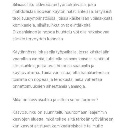
Silmäsuihku aktivoidaan työntökahvalla, joka
mahdollistaa nopean käytön hätätilanteissa. Erityisesti
teollisuusympäristöissä, joissa käsitellään voimakkaita
kemikaaleja, silmäsuihkut ovat elintärkeitä.
Oikeanlainen ja nopea huuhtelu voi olla ratkaisevaa
silmien terveyden kannalta.
Käytännössä jokaisella työpaikalla, jossa käsitellään
vaarallisia aineita, tulisi olla asianmukaisesti sijoitetut
silmäsuihkut, jotka ovat helposti saatavilla ja
käyttövalmiina. Tämä varmistaa, että hätätilanteessa
toiminta on nopeaa ja tehokasta, mikä vähentää
onnettomuuksien aiheuttamia vammoja.
Mikä on kasvosuihku ja milloin se on tarpeen?
Kasvosuihku on suunniteltu huuhtomaan laajemmin
kasvojen aluetta, mikä tekee siitä tärkeän työvälineen,
kun kasvot altistuvat kemikaaliroiskeille tai muille