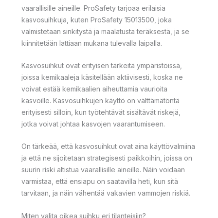
vaarallisille aineille. ProSafety tarjoaa erilaisia
kasvosuihkuja, kuten ProSafety 15013500, joka
valmistetaan sinkitystä ja maalatusta teräksestä, ja se
kiinnitetään lattiaan mukana tulevalla laipalla.
Kasvosuihkut ovat erityisen tärkeitä ympäristöissä,
joissa kemikaaleja käsitellään aktiivisesti, koska ne
voivat estää kemikaalien aiheuttamia vaurioita
kasvoille. Kasvosuihkujen käyttö on välttämätöntä
erityisesti silloin, kun työtehtävät sisältävät riskejä,
jotka voivat johtaa kasvojen vaarantumiseen.
On tärkeää, että kasvosuihkut ovat aina käyttövalmiina
ja että ne sijoitetaan strategisesti paikkoihin, joissa on
suurin riski altistua vaarallisille aineille. Näin voidaan
varmistaa, että ensiapu on saatavilla heti, kun sitä
tarvitaan, ja näin vähentää vakavien vammojen riskiä.
Miten valita oikea suihku eri tilanteisiin?