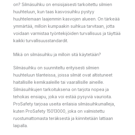
on? Silmäsuihku on ensisijaisesti tarkoitettu silmien
huuhteluun, kun taas kasvosuihku pystyy
huuhtelemaan laajemmin kasvojen alueen. On tärkeää
ymmärtää, milloin kumpaakin suihkua tarvitaan, jotta
voidaan varmistaa työntekijöiden turvallisuus ja täyttää
kaikki turvallisuusstandardit.
Mikä on silmäsuihku ja milloin sitä käytetään?
Silmäsuihku on suunniteltu erityisesti silmien
huuhteluun tilanteissa, joissa silmät ovat altistuneet
haitallisille kemikaaleille tai vaarallisille aineille.
Silmäsuihkujen tarkoituksena on tarjota nopea ja
tehokas ensiapu, joka voi estää pysyviä vaurioita.
ProSafety tarjoaa useita erilaisia silmäsuihkumalleja,
kuten ProSafety 15013000, joka on valmistettu
ruostumattomasta teräksestä ja kiinnitetään lattiaan
laipalla.