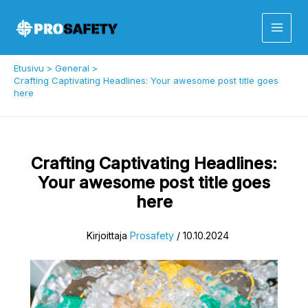
Siirry
sisältöön
Etusivu
General
Crafting Captivating Headlines: Your awesome post title goes
here
Crafting Captivating Headlines:
Your awesome post title goes
here
Kirjoittaja
Prosafety
/
10.10.2024