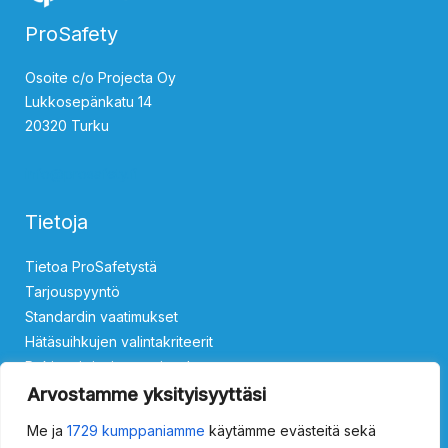
ProSafety
Osoite c/o Projecta Oy
Lukkosepänkatu 14
20320 Turku
info@prosafety.fi
Tietoja
Tietoa ProSafetystä
Tarjouspyyntö
Standardin vaatimukset
Hätäsuihkujen valintakriteerit
Rekisteri- ja tietosuojaseloste
Ota yhteyttä
Arvostamme yksityisyyttäsi
Me ja
1729 kumppaniamme
käytämme evästeitä sekä
Silmäsuihkut