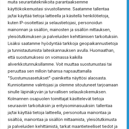
muita seurantatekniikoita parantaaksemme
käyttökokemustasi sivustollamme. Saatamme tallentaa
ProSafety 15011000
ProSafety 15011500
ProSafety 15013000
ja/tai käyttää tietoja laitteella ja käsitellä henkilötietoja,
ProSafety 15013500
kuten IP-osoitettasi ja selaustietojasi, personoidun
Vartalosuihkut
mainonnan ja sisällön, mainosten ja sisällön mittauksen,
yleisötutkimuksen ja palveluiden kehittämisen tarkoituksiin.
ProSafety 15021000
ProSafety 15021500
Lisäksi saatamme hyödyntää tarkkoja geopaikannustietoja
ProSafety 15024000
ProSafety 15024020
ja tunnistautumista laiteskannauksen avulla. Huomaathan,
ProSafety 15024500
ProSafety 15024520
että suostumuksesi on voimassa kaikilla
aliverkkotunnuksillamme. Voit muuttaa suostumustasi tai
Hätäsuihkut ulkokäyttöön
peruuttaa sen milloin tahansa napsauttamalla
"Suostumusasetukset"-painiketta näyttösi alaosasta.
Prosafety 15036150
ProSafety 15036100
Kunnioitamme valintojasi ja olemme sitoutuneet tarjoamaan
ProSafety 15036100EX
ProSafety 15036150EX
sinulle läpinäkyvän ja turvallisen selauskokemuksen.
Kolmannen osapuolen toimittajat käsittelevät tietoja
Yhdistelmäsuihkut
seuraaviin tarkoituksiin ja erityisominaisuuksiin: tallentaa
ja/tai käyttää tietoja laitteella, personoitua mainontaa ja
ProSafety 15031000
ProSafety 15031500
ProSafety 15032000
sisältöä, mainontaa ja sisällön mittaamista, yleisötutkimusta
ProSafety 15032500
ProSafety 15034000
ja palveluiden kehittämistä, tarkat maantieteelliset tiedot ja