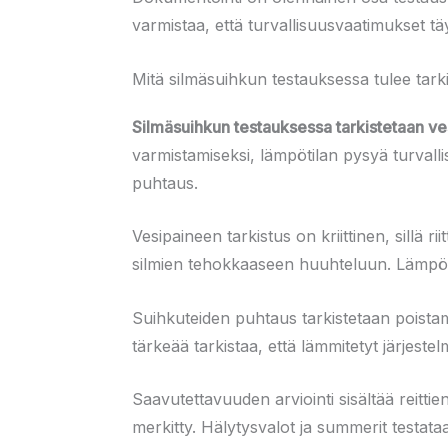
varmistaa, että turvallisuusvaatimukset tä
Mitä silmäsuihkun testauksessa tulee tark
Silmäsuihkun testauksessa tarkistetaan ves
varmistamiseksi, lämpötilan pysyä turvallis
puhtaus.
Vesipaineen tarkistus on kriittinen, sillä r
silmien tehokkaaseen huuhteluun. Lämpötila
Suihkuteiden puhtaus tarkistetaan poistama
tärkeää tarkistaa, että lämmitetyt järjeste
Saavutettavuuden arviointi sisältää reittien
merkitty. Hälytysvalot ja summerit testata