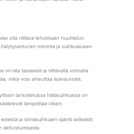
lee olla riittävä tehokkaan huuhtelun
an hälytysanturien toiminta ja suihkualueen
virrata tasaisesti ja riittävällä voimalla
, mikä voisi aiheuttaa lisävaurioita.
äyttöön tarkoitetuissa hätäsuihkuissa on
 säätelevät lämpötilaa oikein.
steistä ja silmäsuihkujen sijainti selkeästi
n aktivoitumisesta.