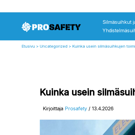
Siirry
sisältöön
Silmäsuihkut 
Yhdistelmäsui
Etusivu
Uncategorized
Kuinka usein silmäsuihkujen toimi
Kuinka usein silmäsuih
Kirjoittaja
Prosafety
/
13.4.2026