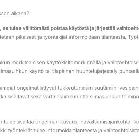
uksen aikana?
 se tulee välittömästi poistaa käytöstä ja järjestää vaihtoeh
taan pikaisesti ja työntekijät informoidaan tilanteesta. Työ
ihkun merkitsemisen käyttökieltomerkinnällä ja vaihtoehtoise
ilmäsuihkun käyttö tai tilapäinen huuhtelujärjestely puhtaall
eisimmät ongelmat liittyvät tukkeutuneisiin suuttimiin, vesipa
tka sisältävät sekä vartalosuihkun että silmäsuihkun toiminno
sen tulee sisältää ongelman kuvaus, havaitsemisajankohta, ko
ki työntekijät tulee informoida tilanteesta ja vaihtoehtoisis