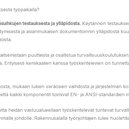
sesta työpaikalla?
suihkujen testauksesta ja ylläpidosta.
Käytännön testauksen 
ttymisestä ja asianmukaisen dokumentoinnin ylläpidosta kuu
oista.
vaitsemistaan puutteista ja osallistua turvallisuuskoulutuksiin
pa. Erityisesti kemikaalien kanssa työskentelevien on tunnet
osta, mukaan lukien varaosien vaihdosta ja järjestelmän korj
, että kaikki komponentit toimivat EN- ja ANSI-standardien m
 että heidän vastuualueellaan työskentelevät tuntevat turva
mmälle johdolle. Rakennusalalla työnjohtajien tulee huolehtia 