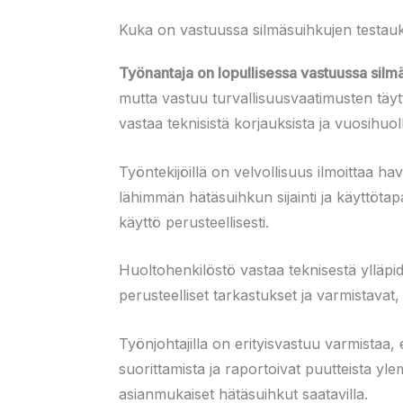
Kuka on vastuussa silmäsuihkujen testauk
Työnantaja on lopullisessa vastuussa silmä
mutta vastuu turvallisuusvaatimusten täy
vastaa teknisistä korjauksista ja vuosihuoll
Työntekijöillä on velvollisuus ilmoittaa ha
lähimmän hätäsuihkun sijainti ja käyttöta
käyttö perusteellisesti.
Huoltohenkilöstö vastaa teknisestä ylläpid
perusteelliset tarkastukset ja varmistavat
Työnjohtajilla on erityisvastuu varmistaa,
suorittamista ja raportoivat puutteista yle
asianmukaiset hätäsuihkut saatavilla.