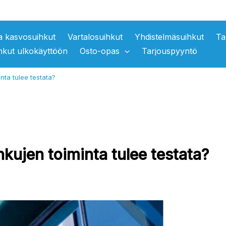
ja kasvosuihkut
Vartalosuihkut
Yhdistelmäsuihkut
Ta
hkut ulkokäyttöön
Osto-opas
Tarjouspyyntö
nta tulee testata?
kujen toiminta tulee testata?