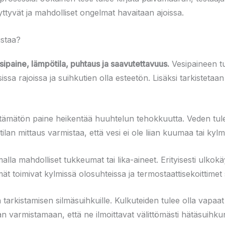
yttyvät ja mahdolliset ongelmat havaitaan ajoissa.
istaa?
ipaine, lämpötila, puhtaus ja saavutettavuus.
Vesipaineen tu
issa rajoissa ja suihkutien olla esteetön. Lisäksi tarkisteta
iittämätön paine heikentää huuhtelun tehokkuutta. Veden tulee 
n mittaus varmistaa, että vesi ei ole liian kuumaa tai kylmää
lla mahdolliset tukkeumat tai lika-aineet. Erityisesti ulkok
lmät toimivat kylmissä olosuhteissa ja termostaattisekoittimet
 tarkistamisen silmäsuihkuille. Kulkuteiden tulee olla vapaat e
an varmistamaan, että ne ilmoittavat välittömästi hätäsuihku