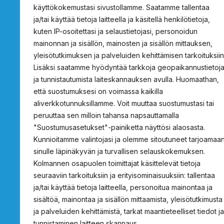
käyttökokemustasi sivustollamme. Saatamme tallentaa
ja/tai käyttää tietoja laitteella ja käsitellä henkilötietoja,
kuten IP-osoitettasi ja selaustietojasi, personoidun
mainonnan ja sisällön, mainosten ja sisällön mittauksen,
ProSafety
Tietoja
yleisötutkimuksen ja palveluiden kehittämisen tarkoituksiin
Lisäksi saatamme hyödyntää tarkkoja geopaikannustietoj
Osoite c/o Projecta Oy
Tietoa ProSafetys
ja tunnistautumista laiteskannauksen avulla. Huomaathan,
Lukkosepänkatu 14
Tarjouspyyntö
että suostumuksesi on voimassa kaikilla
20320 Turku
Standardin vaati
aliverkkotunnuksillamme. Voit muuttaa suostumustasi tai
peruuttaa sen milloin tahansa napsauttamalla
Hätäsuihkujen vali
"Suostumusasetukset"-painiketta näyttösi alaosasta.
info@prosafety.fi
Rekisteri- ja tieto
Kunnioitamme valintojasi ja olemme sitoutuneet tarjoamaa
Ota yhteyttä
sinulle läpinäkyvän ja turvallisen selauskokemuksen.
Kolmannen osapuolen toimittajat käsittelevät tietoja
seuraaviin tarkoituksiin ja erityisominaisuuksiin: tallentaa
ja/tai käyttää tietoja laitteella, personoitua mainontaa ja
sisältöä, mainontaa ja sisällön mittaamista, yleisötutkimusta
ja palveluiden kehittämistä, tarkat maantieteelliset tiedot ja
tunnistaminen laitteen skannaus.