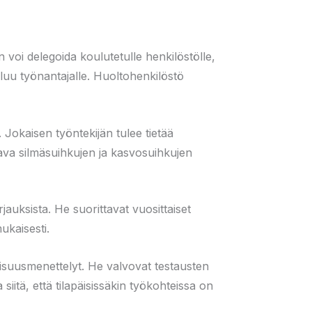
voi delegoida koulutetulle henkilöstölle,
luu työnantajalle. Huoltohenkilöstö
. Jokaisen työntekijän tulee tietää
tava silmäsuihkujen ja kasvosuihkujen
auksista. He suorittavat vuosittaiset
ukaisesti.
llisuusmenettelyt. He valvovat testausten
siitä, että tilapäisissäkin työkohteissa on