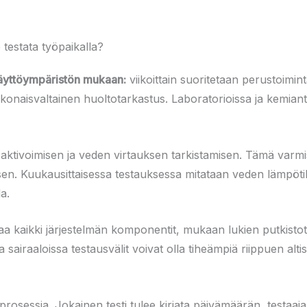
 testata työpaikalla?
käyttöympäristön mukaan:
viikoittain suoritetaan perustoimint
okonaisvaltainen huoltotarkastus. Laboratorioissa ja kemiant
n aktivoimisen ja veden virtauksen tarkistamisen. Tämä varmis
ksen. Kuukausittaisessa testauksessa mitataan veden lämpötil
a.
a kaikki järjestelmän komponentit, mukaan lukien putkistot, v
 sairaaloissa testausvälit voivat olla tiheämpiä riippuen altist
rosessia. Jokainen testi tulee kirjata päivämäärän, testaa