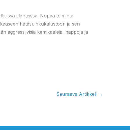
ttisissä tilanteissa. Nopea toiminta
ukkaaseen hätäsuihkukalustoon ja sen
ään aggressiivisia kemikaaleja, happoja ja
Seuraava Artikkeli
→