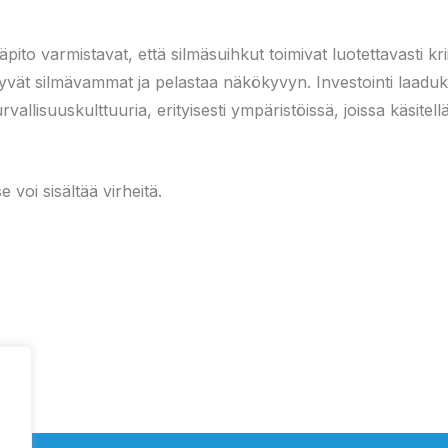
ito varmistavat, että silmäsuihkut toimivat luotettavasti krii
ysyvät silmävammat ja pelastaa näkökyvyn. Investointi laad
llisuuskulttuuria, erityisesti ympäristöissä, joissa käsitell
 voi sisältää virheitä.