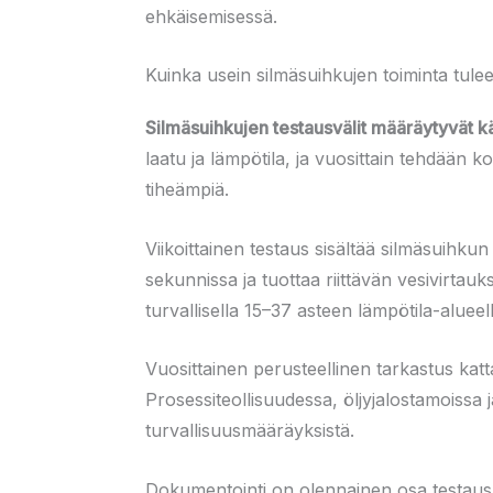
ehkäisemisessä.
Kuinka usein silmäsuihkujen toiminta tulee
Silmäsuihkujen testausvälit määräytyvät 
laatu ja lämpötila, ja vuosittain tehdään k
tiheämpiä.
Viikoittainen testaus sisältää silmäsuihku
sekunnissa ja tuottaa riittävän vesivirtau
turvallisella 15–37 asteen lämpötila-alueell
Vuosittainen perusteellinen tarkastus katta
Prosessiteollisuudessa, öljyjalostamoissa ja
turvallisuusmääräyksistä.
Dokumentointi on olennainen osa testausp