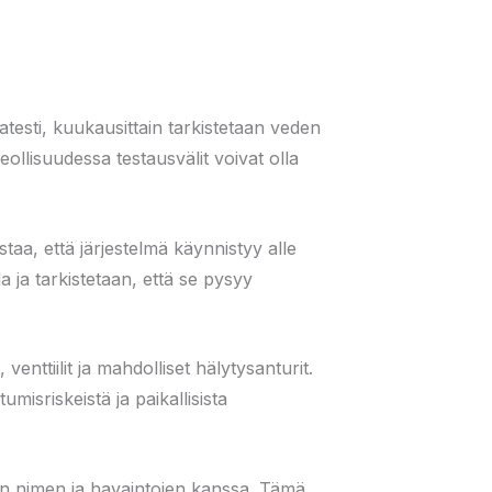
atesti, kuukausittain tarkistetaan veden
eollisuudessa testausvälit voivat olla
taa, että järjestelmä käynnistyy alle
a ja tarkistetaan, että se pysyy
enttiilit ja mahdolliset hälytysanturit.
umisriskeistä ja paikallisista
jan nimen ja havaintojen kanssa. Tämä