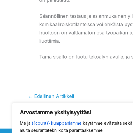
on palautettu.
Säännöllinen testaus ja asianmukainen ylläp
kemikaaliroisketilanteissa voi ehkäistä p
huoltoon on välttämätön osa työpaikan turva
liuottimia.
Tämä sisältö on luotu tekoälyn avulla, ja se
←
Edellinen Artikkeli
Arvostamme yksityisyyttäsi
Me ja
{{count}} kumppaniamme
käytämme evästeitä sekä
muita seurantatekniikoita parantaaksemme