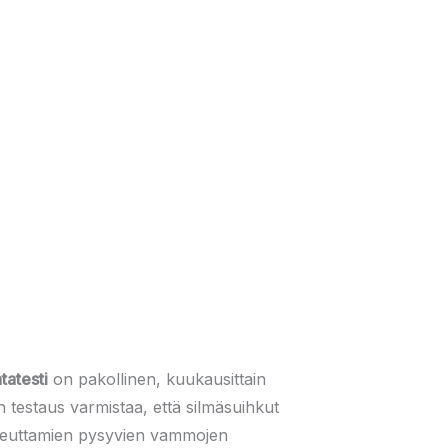
tatesti
on pakollinen, kuukausittain
en testaus varmistaa, että silmäsuihkut
 aiheuttamien pysyvien vammojen