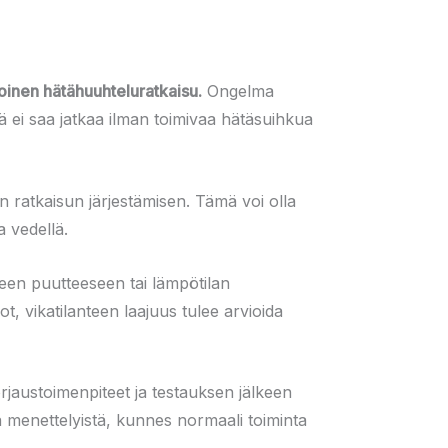
toinen hätähuuhteluratkaisu.
Ongelma
tä ei saa jatkaa ilman toimivaa hätäsuihkua
n ratkaisun järjestämisen. Tämä voi olla
a vedellä.
ineen puutteeseen tai lämpötilan
t, vikatilanteen laajuus tulee arvioida
rjaustoimenpiteet ja testauksen jälkeen
ta menettelyistä, kunnes normaali toiminta