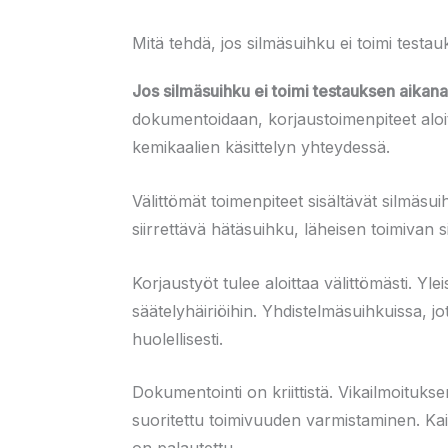
Mitä tehdä, jos silmäsuihku ei toimi testa
Jos silmäsuihku ei toimi testauksen aikana,
dokumentoidaan, korjaustoimenpiteet aloite
kemikaalien käsittelyn yhteydessä.
Välittömät toimenpiteet sisältävät silmäsu
siirrettävä hätäsuihku, läheisen toimivan s
Korjaustyöt tulee aloittaa välittömästi. Yl
säätelyhäiriöihin. Yhdistelmäsuihkuissa, jo
huolellisesti.
Dokumentointi on kriittistä. Vikailmoituk
suoritettu toimivuuden varmistaminen. Kaik