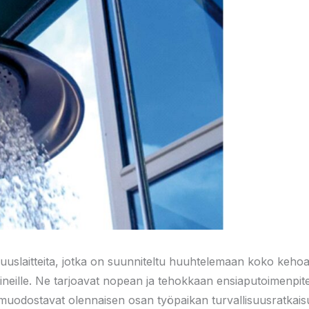
suuslaitteita, jotka on suunniteltu huuhtelemaan koko kehoa ti
lle aineille. Ne tarjoavat nopean ja tehokkaan ensiaputoimenp
 muodostavat olennaisen osan työpaikan turvallisuusratkaisuj