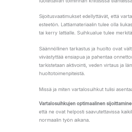
luotettavan toiminnan kriittisissä tilanteissa
Sijoitusvaatimukset edellyttävät, että varta
esteetön. Lattiamateriaalin tulee olla liuk
tai kerry lattialle. Suihkualue tulee merkitä 
Säännöllinen tarkastus ja huolto ovat väl
viivästyttää ensiapua ja pahentaa onnettom
tarkistetaan aktivointi, veden virtaus ja lä
huoltotoimenpiteistä.
Missä ja miten vartalosuihkut tulisi asenta
Vartalosuihkujen optimaalinen sijoittamin
että ne ovat helposti saavutettavissa kaiki
normaalin työn aikana.