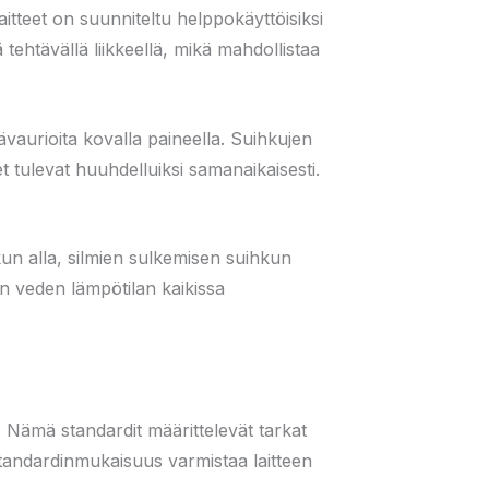
Laitteet on suunniteltu helppokäyttöisiksi
 tehtävällä liikkeellä, mikä mahdollistaa
ävaurioita kovalla paineella. Suihkujen
t tulevat huuhdelluiksi samanaikaisesti.
kun alla, silmien sulkemisen suihkun
n veden lämpötilan kaikissa
 Nämä standardit määrittelevät tarkat
 Standardinmukaisuus varmistaa laitteen