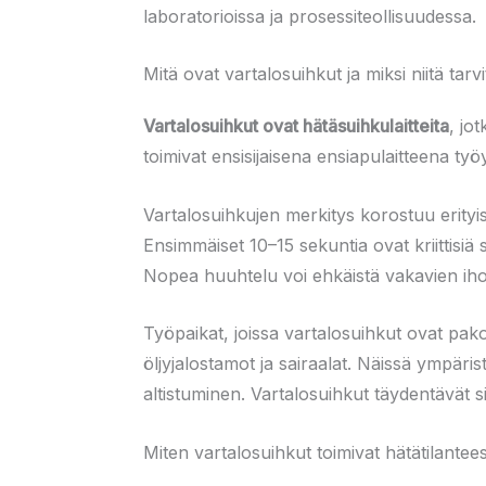
laboratorioissa ja prosessiteollisuudessa.
Mitä ovat vartalosuihkut ja miksi niitä tarv
Vartalosuihkut ovat hätäsuihkulaitteita
, jo
toimivat ensisijaisena ensiapulaitteena työy
Vartalosuihkujen merkitys korostuu erityise
Ensimmäiset 10–15 sekuntia ovat kriittisiä s
Nopea huuhtelu voi ehkäistä vakavien ihov
Työpaikat, joissa vartalosuihkut ovat pakol
öljyjalostamot ja sairaalat. Näissä ympäris
altistuminen. Vartalosuihkut täydentävät s
Miten vartalosuihkut toimivat hätätilantee