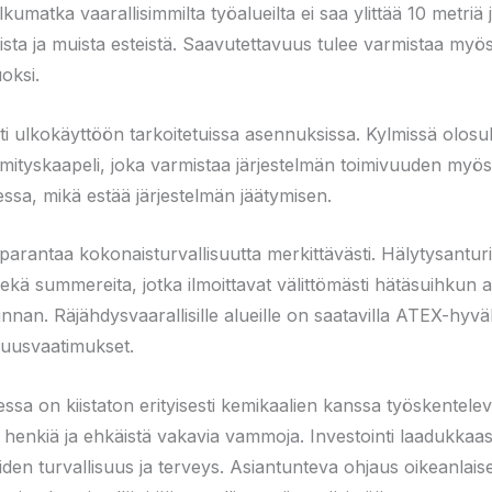
kumatka vaarallisimmilta työalueilta ei saa ylittää 10 metriä j
eista ja muista esteistä. Saavutettavuus tulee varmistaa myös
uoksi.
i ulkokäyttöön tarkoitetuissa asennuksissa. Kylmissä olosuht
lämmityskaapeli, joka varmistaa järjestelmän toimivuuden myö
iessa, mikä estää järjestelmän jäätymisen.
in parantaa kokonaisturvallisuutta merkittävästi. Hälytysantu
 sekä summereita, jotka ilmoittavat välittömästi hätäsuihkun
nan. Räjähdysvaarallisille alueille on saatavilla ATEX-hyväks
isuusvaatimukset.
sa on kiistaton erityisesti kemikaalien kanssa työskentelevil
aa henkiä ja ehkäistä vakavia vammoja. Investointi laadukka
iden turvallisuus ja terveys. Asiantunteva ohjaus oikeanlai