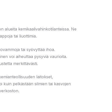
 alueita kemikaalivahinkotilanteissa. Ne
ppoja tai liuottimia.
alovammoja tai syövyttää ihoa.
minen voi aiheuttaa pysyviä vaurioita.
tetta merkittävästi.
 kemianteollisuuden laitokset,
pi kuin pelkästään silmien tai kasvojen
sverkoston.