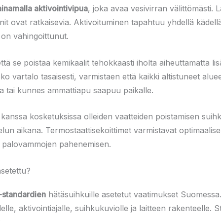
ainamalla aktivointivipua
, joka avaa vesivirran välittömästi. 
nit ovat ratkaisevia. Aktivoituminen tapahtuu yhdellä kädellä
 on vahingoittunut.
tä se poistaa kemikaalit tehokkaasti iholta aiheuttamatta lis
 vartalo tasaisesti, varmistaen että kaikki altistuneet aluee
tia tai kunnes ammattiapu saapuu paikalle.
n kanssa kosketuksissa olleiden vaatteiden poistamisen suih
un aikana. Termostaattisekoittimet varmistavat optimaalise
ai palovammojen pahenemisen.
asetettu?
I-standardien
hätäsuihkuille asetetut vaatimukset Suomessa.
le, aktivointiajalle, suihkukuviolle ja laitteen rakenteelle.