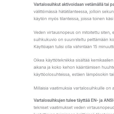
Vartalosuihkut aktivoidaan vetämällä tai p
välittömässä hätätilanteessa, jolloin sekun
käytön myös tilanteissa, joissa toinen käsi
Veden virtausnopeus on mitoitettu siten, et
suihkukuvio on suunniteltu peittämään koko
Käyttöajan tulisi olla vähintään 15 minuut
Oikea käyttötekniikka sisältää kemikaalie
aikana ja koko kehon kääntämisen huuhtel
käyttöolosuhteissa, estäen lämpösokin t
Millaisia vaatimuksia vartalosuihkuille on 
Vartalosuihkujen tulee täyttää EN- ja ANS
tekniset vaatimukset veden virtausnopeudel