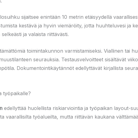
.
losuihku sijaitsee enintään 10 metrin etäisyydellä vaarallises
astumista kestävä ja hyvin viemäröity, jotta huuhteluvesi ja k
selkeästi ja valaista riittävästi.
ttämättömiä toimintakunnon varmistamiseksi. Viallinen tai h
uustilanteen seurauksia. Testausvelvoitteet sisältävät viikoi
mpötila. Dokumentointikäytännöt edellyttävät kirjallista seura
a työpaikalle?
en
edellyttää huolellista riskiarviointia ja työpaikan layout-su
lta vaarallisilta työalueilta, mutta riittävän kaukana välttä