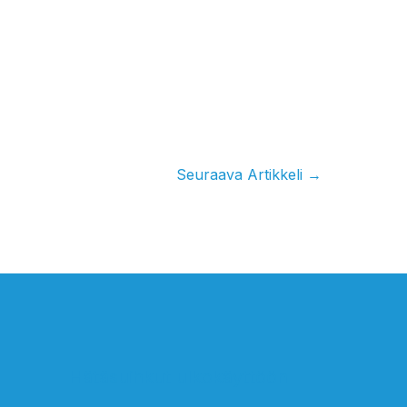
Seuraava Artikkeli
→
Hätäsuihkut ulkokäyttöön