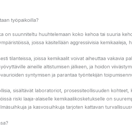
itaan työpaikoilla?
tka on suunniteltu huuhtelemaan koko kehoa tai suuria kehon
mpäristöissä, joissa käsitellään aggressiivisia kemikaaleja, ha
sti tilanteissa, joissa kemikaalit voivat aiheuttaa vakavia p
yövyttäville aineille altistumisen jälkeen, ja hoidon viivästy
aurioiden syntymisen ja parantaa työntekijän toipumisennus
lisia, sisältävät laboratoriot, prosessiteollisuuden kohteet,
töissä riski laaja-alaiselle kemikaalikosketukselle on suurem
ilmäsuihkuja ja kasvosuihkuja tarjoten kattavan turvallisuu
ssa?