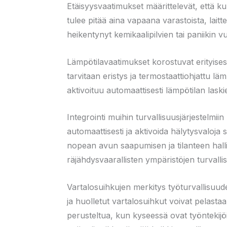
Etäisyysvaatimukset määrittelevät, että kul
tulee pitää aina vapaana varastoista, laitt
heikentynyt kemikaalipilvien tai paniikin v
Lämpötilavaatimukset korostuvat erityisest
tarvitaan eristys ja termostaattiohjattu 
aktivoituu automaattisesti lämpötilan lask
Integrointi muihin turvallisuusjärjestelmi
automaattisesti ja aktivoida hälytysvaloja
nopean avun saapumisen ja tilanteen hallin
räjähdysvaarallisten ympäristöjen turvall
Vartalosuihkujen merkitys työturvallisuudes
ja huolletut vartalosuihkut voivat pelast
perusteltua, kun kyseessä ovat työntekijö