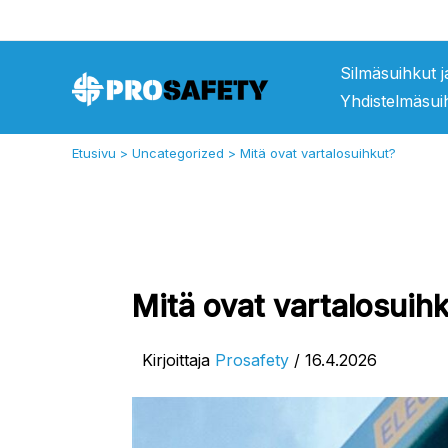
Siirry
sisältöön
Silmäsuihkut 
Yhdistelmäsui
Etusivu
Uncategorized
Mitä ovat vartalosuihkut?
Mitä ovat vartalosuih
Kirjoittaja
Prosafety
/
16.4.2026