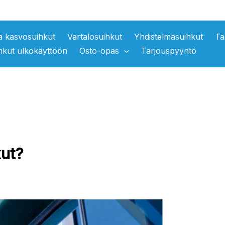
ja kasvosuihkut
Vartalosuihkut
Yhdistelmäsuihkut
Ta
hkut ulkokäyttöön
Osto-opas
Tarjouspyyntö
kut?