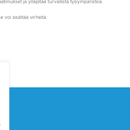
aatimukset ja ylläpitää turvallista työympäristöä.
 voi sisältää virheitä.
Silmäsuihkut
.