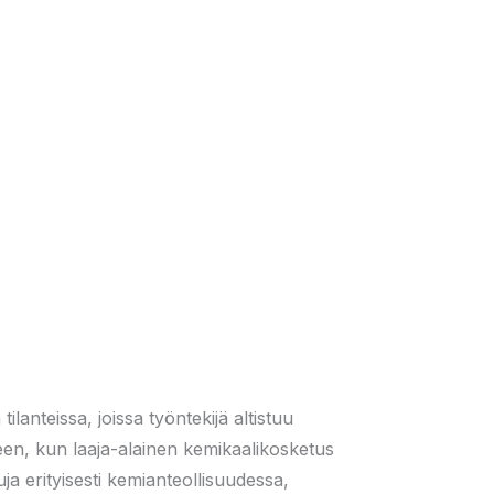
lanteissa, joissa työntekijä altistuu
iteen, kun laaja-alainen kemikaalikosketus
a erityisesti kemianteollisuudessa,