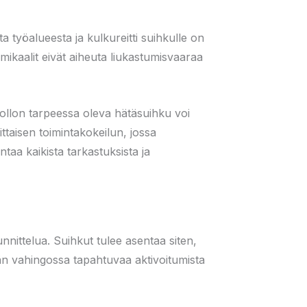
ta työalueesta ja kulkureitti suihkulle on
emikaalit eivät aiheuta liukastumisvaaraa
uollon tarpeessa oleva hätäsuihku voi
ttaisen toimintakokeilun, jossa
ntaa kaikista tarkastuksista ja
unnittelua. Suihkut tulee asentaa siten,
mään vahingossa tapahtuvaa aktivoitumista