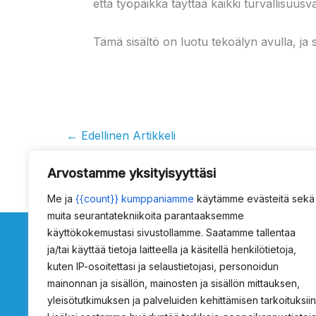
että työpaikka täyttää kaikki turvallisuusv
Tämä sisältö on luotu tekoälyn avulla, ja se
←
Edellinen Artikkeli
Arvostamme yksityisyyttäsi
Me ja
{{count}} kumppaniamme
käytämme evästeitä sekä
muita seurantatekniikoita parantaaksemme
käyttökokemustasi sivustollamme. Saatamme tallentaa
ja/tai käyttää tietoja laitteella ja käsitellä henkilötietoja,
kuten IP-osoitettasi ja selaustietojasi, personoidun
mainonnan ja sisällön, mainosten ja sisällön mittauksen,
ProSafety
Tietoja
yleisötutkimuksen ja palveluiden kehittämisen tarkoituksiin