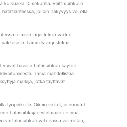
a kulkuaika 10 sekuntia. Reitti suihkulle
 hätätilanteessa, jolloin näkyvyys voi olla
eissa toimivia järjestelmiä varten
s pakkasella. Lämmitysjärjestelmä
rit voivat havaita hätäsuihkun käytön
 aktivoitumisesta. Tämä mahdollistaa
yttyjä malleja, jotka täyttävät
lä työpaikoilla. Oikein valitut, asennetut
aseen hätäsuihkujärjestelmään on aina
sen vartalosuihkun valinnassa varmistaa,